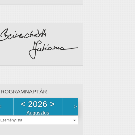
PROGRAMNAPTÁR
<
2026
>
<
>
Augusztus
Eseménylista
Nincs
esemény