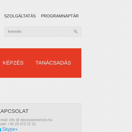
SZOLGÁLTATÁS
PROGRAMNAPTÁR
KÉPZÉS
TANÁCSADÁS
KAPCSOLAT
-mail: info @ stresszprevencio.hu
obil: +36 20 475 21 32
Skype
▾