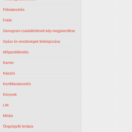
Fóbiakezelés
Fotók
Genogram-családtörténeti kép megjelenítése
Gyász és veszteségek feldolgozása
Időgazdálkodás
Karrier
Képzés
Konfliktuskezelés
Könyvek
Life
Média
Öngyógyító terápia