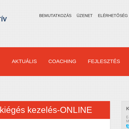
BEMUTATKOZÁS
ÜZENET
ELÉRHETŐSÉG
M
AKTUÁLIS
COACHING
FEJLESZTÉS
 kiégés kezelés-ONLINE
E
M