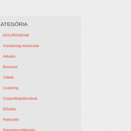
KATEGÓRIA
6ÁS-PROGRAM
A kiválóság művészete
Aktuális
Business
Cikkek
Coaching
Csoportfoglalkozások
Előadás
Fejlesztés
Feladatgazdálkodás