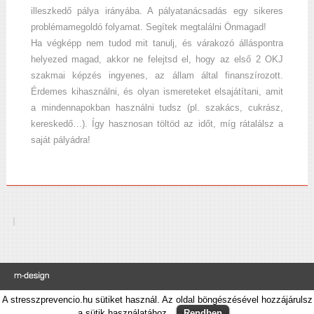
illeszkedő pálya irányába. A pályatanácsadás egy sikeres
problémamegoldó folyamat. Segítek megtalálni Önmagad!
Ha végképp nem tudod mit tanulj, és várakozó álláspontra
helyezed magad, akkor ne felejtsd el, hogy az első 2 OKJ
szakmai képzés ingyenes, az állam által finanszírozott.
Érdemes kihasználni, és olyan ismereteket elsajátítani, amit
a mindennapokban használni tudsz (pl. szakács, cukrász,
kereskedő…). Így hasznosan töltöd az időt, míg rátalálsz a
saját pályádra!
A stresszprevencio.hu sütiket használ. Az oldal böngészésével hozzájárulsz
© 2017 Stressz – Preventív – Coach
a sütik használatához.
Rendben