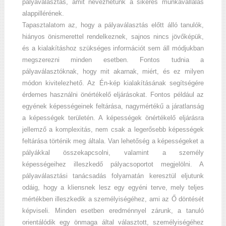
pályaválasztás, amit nevezhetünk a sikeres munkavállalás
alappillérének.
Tapasztalatom az, hogy a pályaválasztás előtt álló tanulók,
hiányos önismerettel rendelkeznek, sajnos nincs jövőképük,
és a kialakításhoz szükséges információt sem áll módjukban
megszerezni minden esetben. Fontos tudnia a
pályaválasztóknak, hogy mit akarnak, miért, és ez milyen
m
ódon kivitelezhető. Az Én-kép kialakításának segítségére
érdemes használni önértékelő eljárásokat. Fontos például az
egyének képességeinek feltárása, nagymértékű a járatlanság
a képességek területén. A képességek önértékelő eljárásra
jellemző a komplexitás, nem csak a legerősebb képességek
feltárása történik meg általa. Van lehetőség a képességeket a
pályákkal összekapcsolni, valamint a személy
képességeihez illeszkedő pályacsoportot megjelölni. A
pályaválasztási tanácsadás folyamatán keresztül eljutunk
odáig, hogy a kliensnek lesz egy egyéni terve, mely teljes
mértékben illeszkedik a személyiségéhez, ami az Ő döntését
képviseli. Minden esetben eredménnyel zárunk, a tanuló
orientálódik egy önmaga által választott, személyiségéhez