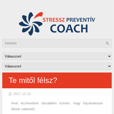
Te mitől félsz?
2017. 12. 22.
Amit észrevettem társadalmi szinten, hogy folyamatosan
félünk valamitől…