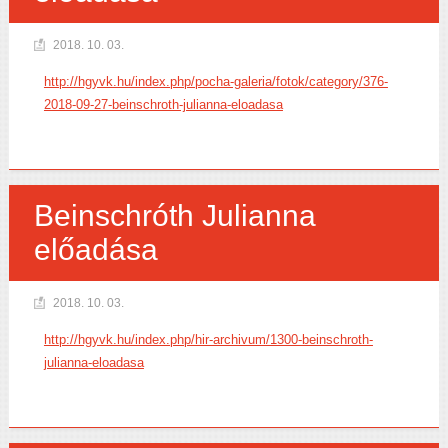
2018. 10. 03.
http://hgyvk.hu/index.php/pocha-galeria/fotok/category/376-
2018-09-27-beinschroth-julianna-eloadasa
Beinschróth Julianna
előadása
2018. 10. 03.
http://hgyvk.hu/index.php/hir-archivum/1300-beinschroth-
julianna-eloadasa