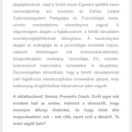
alapdiplomámat, majd a Szent István Egyetem gödöllői karon
mesterdiplomát, ezt követően az Eötvös Loránd
Tudományegyetem Pedagógiai és Pszichológiai karán,
szintén mesterdiploma várományosa vagyok. A
végzettségeim alapján a foglalkozásom, a felnőtt társadalom
személyiségfejlődésének elősegítése. A tanulmányaim
alapjait az andragógia és a pszichológia ismeretek képzik,
valamint lehetőségem volt kommunikációelmélet,
közgazdaságtan, munkajog, szociológia, EU, vezetés-
szervezéssel kapcsolatos ismereteket is elsajátítani.
Összességében elmondható, hogy a felnőtt társadalommal
való foglalkozás interdiszciplináris ismereteket igényel, mely
tudásanyag elsajátításában folyamatosan jelen vagyok.
A vállalkozásod: Stressz Preventív Coach. Erről ugye sok
mindent hall az ember, mármint a stresszről, hogy
mennyire átfonja életünket, és hogy lehet tőle
megszabadulni sok – sok cikk, riport szól a témáról. Te
miért vágtál bele?