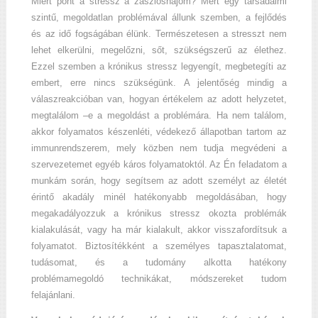
Miért pont a stressz a zászlóshajóm? Mert egy társadalmi
szintű, megoldatlan problémával állunk szemben, a fejlődés
és az idő fogságában élünk. Természetesen a stresszt nem
lehet elkerülni, megelőzni, sőt, szükségszerű az élethez.
Ezzel szemben a krónikus stressz legyengít, megbetegíti az
embert, erre nincs szükségünk. A jelentőség mindig a
válaszreakcióban van, hogyan értékelem az adott helyzetet,
megtalálom –e a megoldást a problémára. Ha nem találom,
akkor folyamatos készenléti, védekező állapotban tartom az
immunrendszerem, mely közben nem tudja megvédeni a
szervezetemet egyéb káros folyamatoktól. Az Én feladatom a
munkám során, hogy segítsem az adott személyt az életét
érintő akadály minél hatékonyabb megoldásában, hogy
megakadályozzuk a krónikus stressz okozta problémák
kialakulását, vagy ha már kialakult, akkor visszafordítsuk a
folyamatot. Biztosítékként a személyes tapasztalatomat,
tudásomat, és a tudomány alkotta hatékony
problémamegoldó technikákat, módszereket tudom
felajánlani.