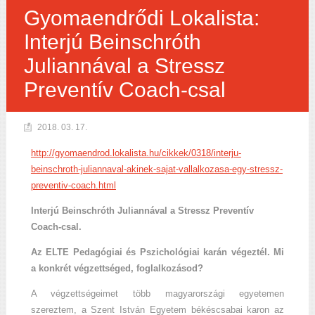
Gyomaendrődi Lokalista:
Interjú Beinschróth
Juliannával a Stressz
Preventív Coach-csal
2018. 03. 17.
http://gyomaendrod.lokalista.hu/cikkek/0318/interju-
beinschroth-juliannaval-akinek-sajat-vallalkozasa-egy-stressz-
preventiv-coach.html
Interjú Beinschróth Juliannával a Stressz Preventív
Coach-csal.
Az ELTE Pedagógiai és Pszichológiai karán végeztél. Mi
a konkrét végzettséged, foglalkozásod?
A végzettségeimet több magyarországi egyetemen
szereztem, a Szent István Egyetem békéscsabai karon az