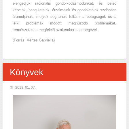
elengedjük racionális gondolkodásmódunkat, és belső
képeink, hangulataink, érzelmeink és gondolataink szabadon
áramoljanak, melyek segítenek feltárni a betegségek és a
lelki problémák mögött meghúzódó problémákat,
természetesen megfelelő szakember segítségével.
(Forrás: Vértes Gabriella)
Könyvek
2018. 01. 07.