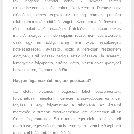
fák rengeteg energiát adnak. A nevetés szintén
elengedhetetlen az életemben, kedvelem a Dumaszínház
előadásait, képes vagyok az ország bármely pontjára
ellátogatni a vidám időtöltés végett. Szeretem a jó könyveket,
régi filmeket, a jó társaságot. Érdeklődöm a lakberendezés
iránt. A mozgás a mindennapjaim része, nem sportszerűen,
csak úgy és addig, amíg nem okoz feszültséget,
kötelezettséget. Tavasztól, őszig a kerékpárt részesítem
előnyben, a téli időszak pedig a séták időszaka. Ha tehetem,
kimegyek a folyópartra, ártérbe, gátra, hiszen olyan gyönyörű
helyen lakom, Gyomaendrődön.
Hogyan fogalmaznád meg ars poeticádat?
Az életet folytonos mozgással lehet beazonosítani,
folyamatosan reagálunk ingerekre, a szívdobogás és a vér
folyása is egy folyamatnak a tükörképe. Az érzelmi
merevség, a stressz következménye, ami ellentétben áll az
életteli folyamatokkal. Ezt a merevséget alakítsuk át életteli
áramlássá, egészséggé, mely reményem szerint elősegítheti
a hosszabb élettartam megélését…