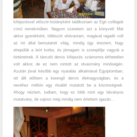
kifejezéssel először kislányként találkoztam az Egri csillagok
című remekműben. Nagyon szeretem azt a könyvet! Már
akkor gyerekként, többször elolvastam, magával ragadó volt
az író által bemutatott világ, mindig úgy éreztem, hogy
elrepülök a leírt korba, és jómagam is szereplője vagyok a
történetnek. A táncoló dervis kifejezés számomra érthetetlen
volt akkor, de ez nem rontott az olvasmány minőségén.
Azután jóval később egy nyaralás alkalmával Egyiptomban,
ott állt előttem a kerengő dervis életnagyságban, és a
nevéhez méltón egy rituálét mutatott be a közönségnek.
Ahogy néztem, tudtam, hogy ez több mint egy látványos
mutatvány, de sajnos még mindig nem értettem igazán…