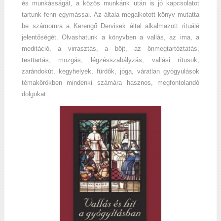
és munkásságát, a közös munkánk után is jó kapcsolatot
tartunk fenn egymással. Az általa megalkotott könyv mutatta
be számomra a Kerengő Dervisek által alkalmazott rituálé
jelentőségét. Olvashatunk a könyvben a vallás, az ima, a
meditáció, a virrasztás, a böjt, az önmegtartóztatás,
testtartás, mozgás, légzésszabályzás, vallási rítusok,
zarándokút, kegyhelyek, fürdők, jóga, váratlan gyógyulások
témakörökben mindenki számára hasznos, megfontolandó
dolgokat.