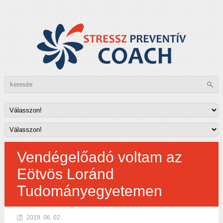
Vendégelőadó voltam az
Eötvös Loránd
Tudományegyetemen
2019. 06. 02.