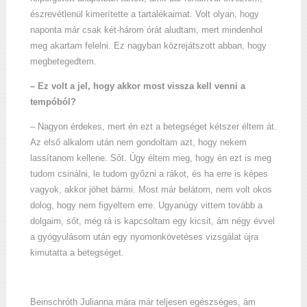
észrevétlenül kimerítette a tartalékaimat. Volt olyan, hogy
naponta már csak két-három órát aludtam, mert mindenhol
meg akartam felelni. Ez nagyban közrejátszott abban, hogy
megbetegedtem.
– Ez volt a jel, hogy akkor most vissza kell venni a
tempóból?
– Nagyon érdekes, mert én ezt a betegséget kétszer éltem át.
Az első alkalom után nem gondoltam azt, hogy nekem
lassítanom kellene. Sőt. Úgy éltem meg, hogy én ezt is meg
tudom csinálni, le tudom győzni a rákot, és ha erre is képes
vagyok, akkor jöhet bármi. Most már belátom, nem volt okos
dolog, hogy nem figyeltem erre. Ugyanúgy vittem tovább a
dolgaim, sőt, még rá is kapcsoltam egy kicsit, ám négy évvel
a gyógyulásom után egy nyomonkövetéses vizsgálat újra
kimutatta a betegséget.
Beinschróth Julianna mára már teljesen egészséges, ám