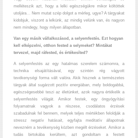
melléteszik azt, hogy a lelki egészségükre mikor költöttek
utoljára… Nem mutat szép dolgot a mérleg, ugye? A tárgyakat
kidobjuk, viszont a lelkünk, az mindig velünk van, és nagyon
nem mindegy, hogy milyen állapotban.
Van egy másik vállalkozásod, a selyemfestés. Ezt hogyan
kell elképzelni, otthon fested a selymeket? Mintákat
tervezel, majd ráfested, és értékesíted?
A selyemfestés az egy hatalmas szerelem számomra, a
technika elsajátításával, egy szintén rég vágyott
tevékenységi forma vált valóra. Akik hisznek a természetes
tárgyak által sugárzott pozitív energiában, mely boldogabbá,
egészségesebbé teszi az életünket, azok nagyra értékelik a
selyemfestés világát. Amikor festek, egy öngyógyítási
folyamatnak vagyok a részese, csodálatos érzések
szabadulnak fel bennem, melyek teljes mértékben feloldják a
stressz negatív hatásait, egyfajta meditatív állapotnak
nevezném a tevékenység közben megélt érzéseket. Amikor a
tudás birtokába kerültem, azt gondoltam a festett