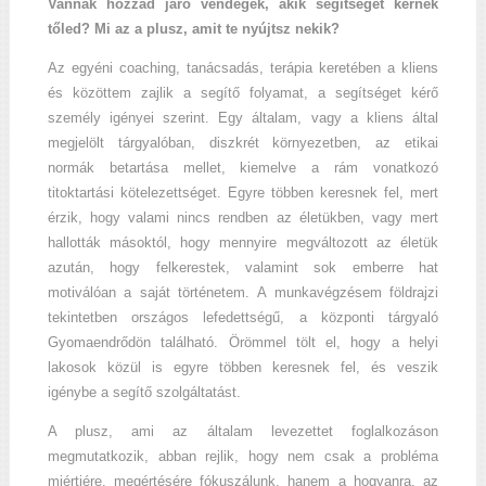
Vannak hozzád járó vendégek, akik segítséget kérnek
tőled? Mi az a plusz, amit te nyújtsz nekik?
Az egyéni coaching, tanácsadás, terápia keretében a kliens
és közöttem zajlik a segítő folyamat, a segítséget kérő
személy igényei szerint. Egy általam, vagy a kliens által
megjelölt tárgyalóban, diszkrét környezetben, az etikai
normák betartása mellet, kiemelve a rám vonatkozó
titoktartási kötelezettséget. Egyre többen keresnek fel, mert
érzik, hogy valami nincs rendben az életükben, vagy mert
hallották másoktól, hogy mennyire megváltozott az életük
azután, hogy felkerestek, valamint sok emberre hat
motiválóan a saját történetem. A munkavégzésem földrajzi
tekintetben országos lefedettségű, a központi tárgyaló
Gyomaendrődön található. Örömmel tölt el, hogy a helyi
lakosok közül is egyre többen keresnek fel, és veszik
igénybe a segítő szolgáltatást.
A plusz, ami az általam levezettet foglalkozáson
megmutatkozik, abban rejlik, hogy nem csak a probléma
miértjére, megértésére fókuszálunk, hanem a hogyanra, az