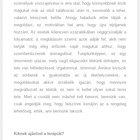
személyek visszajelzése is erre utal, hogy könnyebbnek érzik
magukat már az első találkozás után is, kevesebb a teher,
valamit letesznek belőle. Ahogy haladunk előre látják a
megoldást, ez motiválóan hat arra, hogy újra eljöjjenek
hozzám. Az esetek kilencven százalékában végigcsinálják a
folyamatot, a meglátásom szerint azok adják fel, akik nem
tartják még elég erősnek saját magukat ahhoz, hogy
szembenézzenek önmagukkal. Tulajdonképpen, ez egy
önismereti utazás, mely segít eligazodni életünk térképén, és
tele van felfedezéssel, izgalommal, örömmel. Amikor kiviszik
az emberek a gyakorlatba az új élethelyzeteket, a
megoldásokat akkor érzékelik igazán, hogy mennyire
megváltozott az életük, és nem is kellet olyan sokat tenni
érte. Mert a csodát nem máshol kell keresni, bennünk van,
csak engedjük meg, hogy felszínre kerüljön az a rengeteg
lehetőség, érték, ami bennünk lakozik.
Kiknek ajánlod a terápiát?