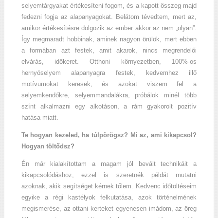
selyemtárgyakat értékesíteni fogom, és a kapott összeg majd
fedezni fogja az alapanyagokat. Belátom tévedtem, mert az,
amikor értékesítésre dolgozik az ember akkor az nem „olyan”.
Így megmaradt hobbinak, aminek nagyon örülök, mert ebben
a formában azt festek, amit akarok, nincs megrendelői
elvárás, időkeret. Otthoni környezetben, 100%-os
hernyóselyem alapanyagra festek, kedvemhez illő
motívumokat keresek, és azokat viszem fel a
selyemkendőkre, selyemmandalákra, próbálok minél több
színt alkalmazni egy alkotáson, a rám gyakorolt pozitív
hatása miatt.
Te hogyan kezeled, ha túlpörögsz? Mi az, ami kikapcsol?
Hogyan töltődsz?
Én már kialakítottam a magam jól bevált technikáit a
kikapcsolódáshoz, ezzel is szeretnék példát mutatni
azoknak, akik segítséget kérnek tőlem. Kedvenc időtöltéseim
egyike a régi kastélyok felkutatása, azok történelmének
megismerése, az ottani kerteket egyenesen imádom, az öreg