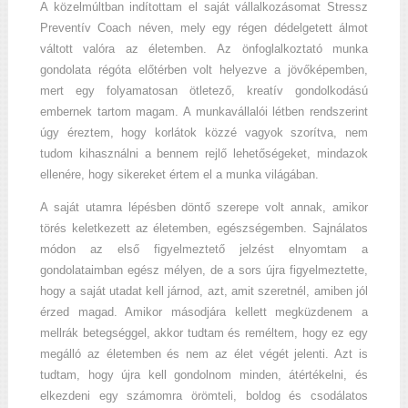
A közelmúltban indítottam el saját vállalkozásomat Stressz
Preventív Coach néven, mely egy régen dédelgetett álmot
váltott valóra az életemben. Az önfoglalkoztató munka
gondolata régóta előtérben volt helyezve a jövőképemben,
mert egy folyamatosan ötletező, kreatív gondolkodású
embernek tartom magam. A munkavállalói létben rendszerint
úgy éreztem, hogy korlátok közzé vagyok szorítva, nem
tudom kihasználni a bennem rejlő lehetőségeket, mindazok
ellenére, hogy sikereket értem el a munka világában.
A saját utamra lépésben döntő szerepe volt annak, amikor
törés keletkezett az életemben, egészségemben. Sajnálatos
módon az első figyelmeztető jelzést elnyomtam a
gondolataimban egész mélyen, de a sors újra figyelmeztette,
hogy a saját utadat kell járnod, azt, amit szeretnél, amiben jól
érzed magad. Amikor másodjára kellett megküzdenem a
mellrák betegséggel, akkor tudtam és reméltem, hogy ez egy
megálló az életemben és nem az élet végét jelenti. Azt is
tudtam, hogy újra kell gondolnom minden, átértékelni, és
elkezdeni egy számomra örömteli, boldog és csodálatos