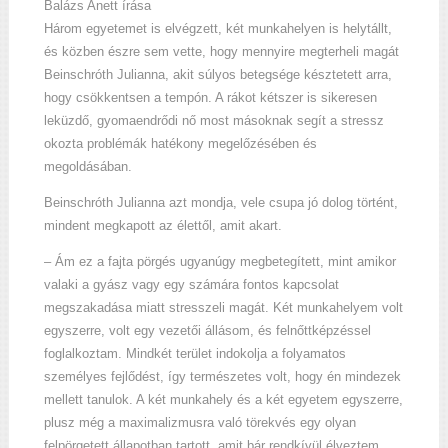
Balázs Anett írása
Három egyetemet is elvégzett, két munkahelyen is helytállt,
és közben észre sem vette, hogy mennyire megterheli magát
Beinschróth Julianna, akit súlyos betegsége késztetett arra,
hogy csökkentsen a tempón. A rákot kétszer is sikeresen
leküzdő, gyomaendrődi nő most másoknak segít a stressz
okozta problémák hatékony megelőzésében és
megoldásában.
Beinschróth Julianna azt mondja, vele csupa jó dolog történt,
mindent megkapott az élettől, amit akart.
– Ám ez a fajta pörgés ugyanúgy megbetegített, mint amikor
valaki a gyász vagy egy számára fontos kapcsolat
megszakadása miatt stresszeli magát. Két munkahelyem volt
egyszerre, volt egy vezetői állásom, és felnőttképzéssel
foglalkoztam. Mindkét terület indokolja a folyamatos
személyes fejlődést, így természetes volt, hogy én mindezek
mellett tanulok. A két munkahely és a két egyetem egyszerre,
plusz még a maximalizmusra való törekvés egy olyan
felpörgetett állapotban tartott, amit bár rendkívül élveztem,