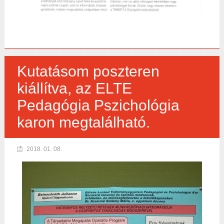
Kutatásom poszteren
kiállítva, az ELTE
Pedagógia Pszichológia
karon megtalálható.
2018. 01. 08.