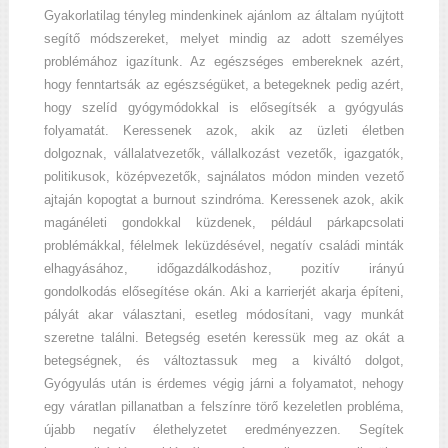
Gyakorlatilag tényleg mindenkinek ajánlom az általam nyújtott
segítő módszereket, melyet mindig az adott személyes
problémához igazítunk. Az egészséges embereknek azért,
hogy fenntartsák az egészségüket, a betegeknek pedig azért,
hogy szelíd gyógymódokkal is elősegítsék a gyógyulás
folyamatát. Keressenek azok, akik az üzleti életben
dolgoznak, vállalatvezetők, vállalkozást vezetők, igazgatók,
politikusok, középvezetők, sajnálatos módon minden vezető
ajtaján kopogtat a burnout szindróma. Keressenek azok, akik
magánéleti gondokkal küzdenek, például párkapcsolati
problémákkal, félelmek leküzdésével, negatív családi minták
elhagyásához, időgazdálkodáshoz, pozitív irányú
gondolkodás elősegítése okán. Aki a karrierjét akarja építeni,
pályát akar választani, esetleg módosítani, vagy munkát
szeretne találni. Betegség esetén keressük meg az okát a
betegségnek, és változtassuk meg a kiváltó dolgot,
Gyógyulás után is érdemes végig járni a folyamatot, nehogy
egy váratlan pillanatban a felszínre törő kezeletlen probléma,
újabb negatív élethelyzetet eredményezzen. Segítek