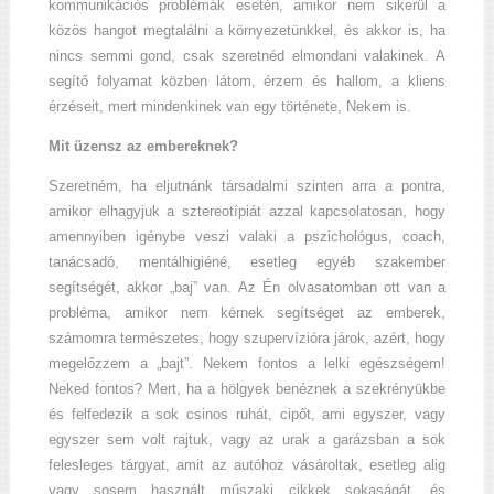
kommunikációs problémák esetén, amikor nem sikerül a
közös hangot megtalálni a környezetünkkel, és akkor is, ha
nincs semmi gond, csak szeretnéd elmondani valakinek. A
segítő folyamat közben látom, érzem és hallom, a kliens
érzéseit, mert mindenkinek van egy története, Nekem is.
Mit üzensz az embereknek?
Szeretném, ha eljutnánk társadalmi szinten arra a pontra,
amikor elhagyjuk a sztereotípiát azzal kapcsolatosan, hogy
amennyiben igénybe veszi valaki a pszichológus, coach,
tanácsadó, mentálhigiéné, esetleg egyéb szakember
segítségét, akkor „baj” van. Az Én olvasatomban ott van a
probléma, amikor nem kérnek segítséget az emberek,
számomra természetes, hogy szupervízióra járok, azért, hogy
megelőzzem a „bajt”. Nekem fontos a lelki egészségem!
Neked fontos? Mert, ha a hölgyek benéznek a szekrényükbe
és felfedezik a sok csinos ruhát, cipőt, ami egyszer, vagy
egyszer sem volt rajtuk, vagy az urak a garázsban a sok
felesleges tárgyat, amit az autóhoz vásároltak, esetleg alig
vagy sosem használt műszaki cikkek sokaságát, és