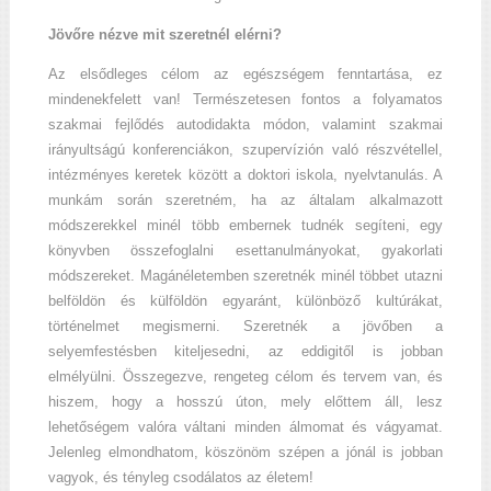
Jövőre nézve mit szeretnél elérni?
Az elsődleges célom az egészségem fenntartása, ez
mindenekfelett van! Természetesen fontos a folyamatos
szakmai fejlődés autodidakta módon, valamint szakmai
irányultságú konferenciákon, szupervízión való részvétellel,
intézményes keretek között a doktori iskola, nyelvtanulás. A
munkám során szeretném, ha az általam alkalmazott
módszerekkel minél több embernek tudnék segíteni, egy
könyvben összefoglalni esettanulmányokat, gyakorlati
módszereket. Magánéletemben szeretnék minél többet utazni
belföldön és külföldön egyaránt, különböző kultúrákat,
történelmet megismerni. Szeretnék a jövőben a
selyemfestésben kiteljesedni, az eddigitől is jobban
elmélyülni. Összegezve, rengeteg célom és tervem van, és
hiszem, hogy a hosszú úton, mely előttem áll, lesz
lehetőségem valóra váltani minden álmomat és vágyamat.
Jelenleg elmondhatom, köszönöm szépen a jónál is jobban
vagyok, és tényleg csodálatos az életem!