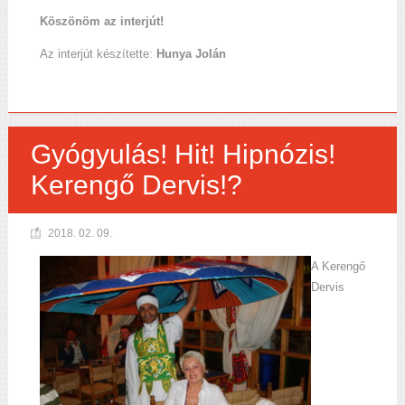
Köszönöm az interjút!
Az interjút készítette:
Hunya Jolán
Gyógyulás! Hit! Hipnózis!
Kerengő Dervis!?
2018. 02. 09.
A Kerengő
Dervis