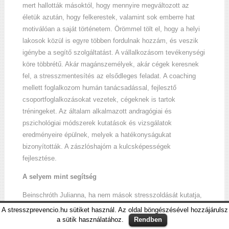
mert hallották másoktól, hogy mennyire megváltozott az
életük azután, hogy felkerestek, valamint sok emberre hat
motiválóan a saját történetem. Örömmel tölt el, hogy a helyi
lakosok közül is egyre többen fordulnak hozzám, és veszik
igénybe a segítő szolgáltatást. A vállalkozásom tevékenységi
köre többrétű. Akár magánszemélyek, akár cégek keresnek
fel, a stresszmentesítés az elsődleges feladat. A coaching
mellett foglalkozom humán tanácsadással, fejlesztő
csoportfoglalkozásokat vezetek, cégeknek is tartok
tréningeket. Az általam alkalmazott andragógiai és
pszichológiai módszerek kutatások és vizsgálatok
eredményeire épülnek, melyek a hatékonyságukat
bizonyították. A zászlóshajóm a kulcsképességek
fejlesztése.
A selyem mint segítség
Beinschróth Julianna, ha nem mások stresszoldását kutatja,
akkor 100 százalékos hernyóselyem alapanyagra viszi fel a
A stresszprevencio.hu sütiket használ. Az oldal böngészésével hozzájárulsz
kedvére tetsző motívumokat.
a sütik használatához.
Rendben