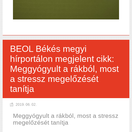
BEOL Békés megyi
hírportálon megjelent cikk:
Meggyógyult a rákból, most
a stressz megelőzését
tanítja
2019. 06. 02.
Meggyógyult a rákból, most a stressz
megelőzését tanítja