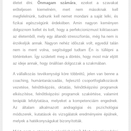
életet élni.
Önmagam számára
, ezeket a szavakat
erőteljesen kiemelném, mert nem másoknak kell
megfelelnünk, tudnunk kell nemet mondani a saját lelki, és
fizikai egészségünk érdekében. Amin nagyon keményen
dolgoznom kellet és kell, hogy a perfekcionizmust kiiktassam
az életemből, mely egy állandó stresszforrás, még ha nem is
érzékeljük annak. Nagyon nehéz időszak volt, egyedül talán
nem is ment volna, segítséggel tudtam Én is túllépni a
történteken. Így született meg a döntés, hogy most már eljött
az ideje annak, hogy önállóan dolgozzak a szakmában.
A vállalkozás tevékenységi köre többrétű, jelen van benne a
coaching, humántanácsadás, fejlesztő csoportfoglalkozások
vezetése, felnőttképzés, oktatás, felnőttképzési programok
elkészítése, felnőttképzési programok szakértése, valamint
terápiák lefolytatása, melyeket a kompetenciáim engednek.
Az általam alkalmazott andragógiai és pszichológiai
módszerek, kutatások és vizsgálatok eredményeire épülnek,
melyek a hatékonyságukat bizonyították.