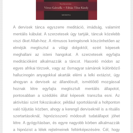
A dervisek tánca egyszerre meditáció, imádság, valamint
mentális kábulat. A szerzetesek úgy tartják, táncuk közelebb
viszi őket Allah-hoz. A ritmusos keringésnek köszönhetően az
elméjük megtisztul a világi dolgoktól, ezért képesek
meghallani az isteni hangokat. A szerzetesek egyfajta
meditációként alkalmazzák a táncot. Hasonló módon az
egyes afrikai törzsek, vagy az ősmagyar sámánok különböző
hallucinogén anyagokkal akarták elérni a lelki extázist, úgy
ahogyan a dervisek az állandósult, ismétlődő mozgással
hoznak létre egyfajta megtisztult mentális állapotot,
pontosabban a szédülés által képesek transzba esni. Az
aktivitási szint fokozásakor, például sportolásnál a holtponton
való túljutás közben, ahogy a kerengő derviseknél is a rituális
szertartásoknál, hipnózisszerű módosult tudatállapot jöhet
létre. A gyógyításban, és egyre nagyobb körben alkalmazzák
a hipnózist a lélek rejtelmeinek feltérképezésére. Cél, hogy