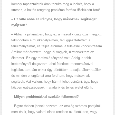
komoly tapasztalatok árán tanulta meg a leckét, hogy a
stressz, a hajtás rengeteg probléma forrása /Beküldött fotó/
– Ez vitte abba az irányba, hogy másoknak segítséget
nyújtson?
– Abban a pillanatban, hogy ez a második diagnózis megjött,
felmondtam a munkahelyeimen, felfüggesztetettem a
tanulmányaimat, és teljes erőmmel a túlélésre koncentráltam.
Amikor már éreztem, hogy jól vagyok, újraterveztem az
életemet. Ez egy motiváló tényező volt. Addig is több
intézménynél dolgoztam, ahol felnőttek mentorálásával
foglalkoztam, ám ekkor úgy döntöttem, a saját lábamra állok,
és minden energiámat arra fordítom, hogy másoknak
segítsek. Azt vallom, hogy bármit lehet csinálni, úgy, hogy
közben egészségesek maradunk és teljes életet élünk.
– Milyen problémákkal szokták felkeresni?
– Egyre többen jönnek hozzám, az ország számos pontjáról,
mert érzik, hogy valami nincs rendben az életükben, vagy