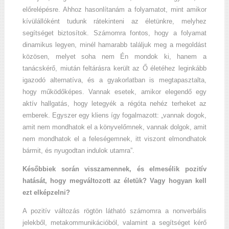
előrelépésre. Ahhoz hasonlítanám a folyamatot, mint amikor
kívülállóként tudunk rátekinteni az életünkre, melyhez
segítséget biztosítok. Számomra fontos, hogy a folyamat
dinamikus legyen, minél hamarabb találjuk meg a megoldást
közösen, melyet soha nem Én mondok ki, hanem a
tanácskérő, miután feltárásra került az Ő életéhez leginkább
igazodó alternatíva, és a gyakorlatban is megtapasztalta,
hogy működőképes. Vannak esetek, amikor elegendő egy
aktív hallgatás, hogy letegyék a régóta nehéz terheket az
emberek. Egyszer egy kliens így fogalmazott: „vannak dogok,
amit nem mondhatok el a könyvelőmnek, vannak dolgok, amit
nem mondhatok el a feleségemnek, itt viszont elmondhatok
bármit, és nyugodtan indulok utamra”.
Későbbiek során visszamennek, és elmesélik pozitív
hatását, hogy megváltozott az életük? Vagy hogyan kell
ezt elképzelni?
A pozitív változás rögtön látható számomra a nonverbális
jelekből, metakommunikációból, valamint a segítséget kérő