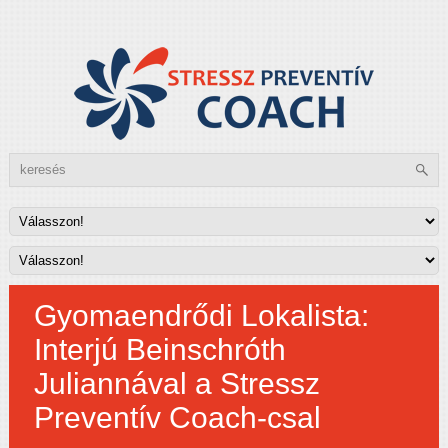
Gyomaendrődi Lokalista:
Interjú Beinschróth
Juliannával a Stressz
Preventív Coach-csal