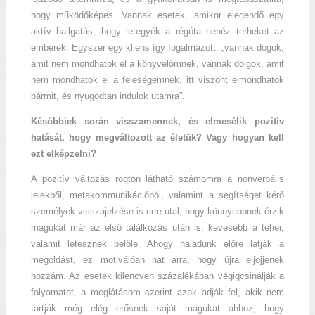
hogy működőképes. Vannak esetek, amikor elegendő egy
aktív hallgatás, hogy letegyék a régóta nehéz terheket az
emberek. Egyszer egy kliens így fogalmazott: „vannak dogok,
amit nem mondhatok el a könyvelőmnek, vannak dolgok, amit
nem mondhatok el a feleségemnek, itt viszont elmondhatok
bármit, és nyugodtan indulok utamra”.
Későbbiek során visszamennek, és elmesélik pozitív
hatását, hogy megváltozott az életük? Vagy hogyan kell
ezt elképzelni?
A pozitív változás rögtön látható számomra a nonverbális
jelekből, metakommunikációból, valamint a segítséget kérő
személyek visszajelzése is erre utal, hogy könnyebbnek érzik
magukat már az első találkozás után is, kevesebb a teher,
valamit letesznek belőle. Ahogy haladunk előre látják a
megoldást, ez motiválóan hat arra, hogy újra eljöjjenek
hozzám. Az esetek kilencven százalékában végigcsinálják a
folyamatot, a meglátásom szerint azok adják fel, akik nem
tartják még elég erősnek saját magukat ahhoz, hogy