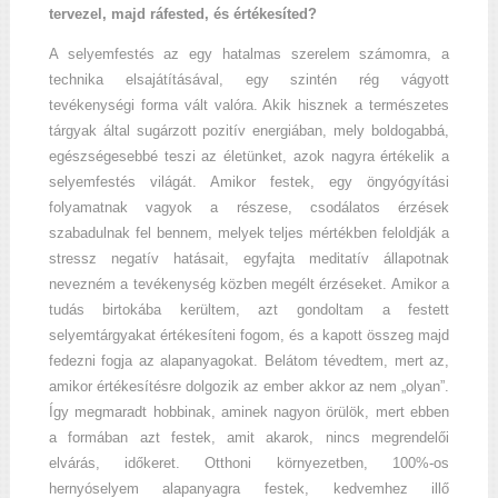
tervezel, majd ráfested, és értékesíted?
A selyemfestés az egy hatalmas szerelem számomra, a
technika elsajátításával, egy szintén rég vágyott
tevékenységi forma vált valóra. Akik hisznek a természetes
tárgyak által sugárzott pozitív energiában, mely boldogabbá,
egészségesebbé teszi az életünket, azok nagyra értékelik a
selyemfestés világát. Amikor festek, egy öngyógyítási
folyamatnak vagyok a részese, csodálatos érzések
szabadulnak fel bennem, melyek teljes mértékben feloldják a
stressz negatív hatásait, egyfajta meditatív állapotnak
nevezném a tevékenység közben megélt érzéseket. Amikor a
tudás birtokába kerültem, azt gondoltam a festett
selyemtárgyakat értékesíteni fogom, és a kapott összeg majd
fedezni fogja az alapanyagokat. Belátom tévedtem, mert az,
amikor értékesítésre dolgozik az ember akkor az nem „olyan”.
Így megmaradt hobbinak, aminek nagyon örülök, mert ebben
a formában azt festek, amit akarok, nincs megrendelői
elvárás, időkeret. Otthoni környezetben, 100%-os
hernyóselyem alapanyagra festek, kedvemhez illő