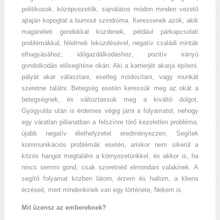
politikusok, középvezetők, sajnálatos módon minden vezető
ajtaján kopogtat a burnout szindróma. Keressenek azok, akik
magánéleti gondokkal küzdenek, például párkapcsolati
problémákkal, félelmek leküzdésével, negatív családi minták
elhagyásához, időgazdálkodáshoz, pozitív irányú
gondolkodás elősegítése okán. Aki a karrierjét akarja építeni,
pályát akar választani, esetleg módosítani, vagy munkát
szeretne találni. Betegség esetén keressük meg az okát a
betegségnek, és változtassuk meg a kiváltó dolgot,
Gyógyulás után is érdemes végig járni a folyamatot, nehogy
egy váratlan pillanatban a felszínre törő kezeletlen probléma,
újabb negatív élethelyzetet eredményezzen. Segítek
kommunikációs problémák esetén, amikor nem sikerül a
közös hangot megtalálni a környezetünkkel, és akkor is, ha
nincs semmi gond, csak szeretnéd elmondani valakinek. A
segítő folyamat közben látom, érzem és hallom, a kliens
érzéseit, mert mindenkinek van egy története, Nekem is.
Mit üzensz az embereknek?