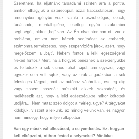
Szeretném, ha eljutnánk társadalmi szinten arra a pontra,
amikor elhagyjuk a sztereotípiát azzal kapcsolatosan, hogy
amennyiben igénybe veszi valaki a pszichológus, coach,
tanácsadó, mentálhigiéné, esetleg egyéb szakember
segítségét, akkor „baj” van. Az Én olvasatomban ott van a
probléma, amikor nem kérnek segítséget az emberek,
számomra természetes, hogy szupervízióra járok, azért, hogy
megelőzzem a „bajt”. Nekem fontos a lelki egészségem!
Neked fontos? Mert, ha a hölgyek benéznek a szekrényükbe
és felfedezik a sok csinos ruhát, cipőt, ami egyszer, vagy
egyszer sem volt rajtuk, vagy az urak a garázsban a sok
felesleges tárgyat, amit az autóhoz vásároltak, esetleg alig
vagy sosem használt műszaki cikkek sokaságát, és
melléteszik azt, hogy a lelki egészségükre mikor költöttek
utoljára… Nem mutat szép dolgot a mérleg, ugye? A tárgyakat
kidobjuk, viszont a lelkünk, az mindig velünk van, és nagyon
nem mindegy, hogy milyen állapotban.
Van egy másik vállalkozásod, a selyemfestés. Ezt hogyan
kell elképzelni, otthon fested a selymeket? Mintákat