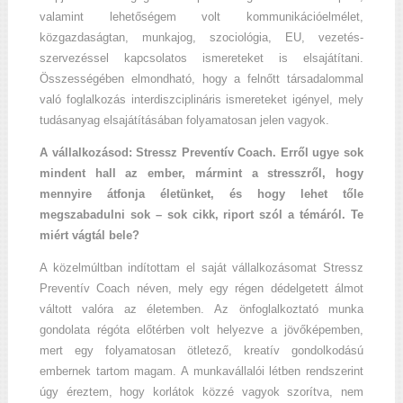
valamint lehetőségem volt kommunikációelmélet,
közgazdaságtan, munkajog, szociológia, EU, vezetés-
szervezéssel kapcsolatos ismereteket is elsajátítani.
Összességében elmondható, hogy a felnőtt társadalommal
való foglalkozás interdiszciplináris ismereteket igényel, mely
tudásanyag elsajátításában folyamatosan jelen vagyok.
A vállalkozásod: Stressz Preventív Coach. Erről ugye sok
mindent hall az ember, mármint a stresszről, hogy
mennyire átfonja életünket, és hogy lehet tőle
megszabadulni sok – sok cikk, riport szól a témáról. Te
miért vágtál bele?
A közelmúltban indítottam el saját vállalkozásomat Stressz
Preventív Coach néven, mely egy régen dédelgetett álmot
váltott valóra az életemben. Az önfoglalkoztató munka
gondolata régóta előtérben volt helyezve a jövőképemben,
mert egy folyamatosan ötletező, kreatív gondolkodású
embernek tartom magam. A munkavállalói létben rendszerint
úgy éreztem, hogy korlátok közzé vagyok szorítva, nem