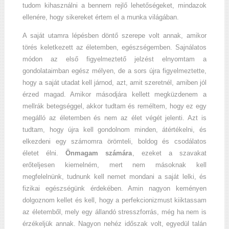
tudom kihasználni a bennem rejlő lehetőségeket, mindazok
ellenére, hogy sikereket értem el a munka világában.
A saját utamra lépésben döntő szerepe volt annak, amikor
törés keletkezett az életemben, egészségemben. Sajnálatos
módon az első figyelmeztető jelzést elnyomtam a
gondolataimban egész mélyen, de a sors újra figyelmeztette,
hogy a saját utadat kell járnod, azt, amit szeretnél, amiben jól
érzed magad. Amikor másodjára kellett megküzdenem a
mellrák betegséggel, akkor tudtam és reméltem, hogy ez egy
megálló az életemben és nem az élet végét jelenti. Azt is
tudtam, hogy újra kell gondolnom minden, átértékelni, és
elkezdeni egy számomra örömteli, boldog és csodálatos
életet élni.
Önmagam számára
, ezeket a szavakat
erőteljesen kiemelném, mert nem másoknak kell
megfelelnünk, tudnunk kell nemet mondani a saját lelki, és
fizikai egészségünk érdekében. Amin nagyon keményen
dolgoznom kellet és kell, hogy a perfekcionizmust kiiktassam
az életemből, mely egy állandó stresszforrás, még ha nem is
érzékeljük annak. Nagyon nehéz időszak volt, egyedül talán