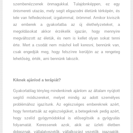
szembenézzenek önmagukkal. Tulajdonképpen, ez egy
önismereti utazás, mely segít eligazodni életünk térképén, és
tele van felfedezéssel, izgalommal, örömmel. Amikor kiviszik
az emberek a gyakorlatba az új élethelyzeteket, a
megoldásokat akkor érzékelik igazán, hogy mennyire
megváltozott az életük, és nem is kellet olyan sokat tenni
érte. Mert a csodát nem máshol kell keresni, bennünk van,
csak engedjük meg, hogy felszínre kerüljön az a rengeteg
lehetőség, érték, ami bennünk lakozik.
Kiknek ajánlod a terápiát?
Gyakorlatilag tényleg mindenkinek ajánlom az általam nyújtott
segítő módszereket, melyet mindig az adott személyes
problémához igazítunk. Az egészséges embereknek azért,
hogy fenntartsák az egészségüket, a betegeknek pedig azért,
hogy szelíd gyógymódokkal is elősegítsék a gyógyulás
folyamatát. Keressenek azok, akik az üzleti életben
dolgoznak, vállalatvezetők, vállalkozást vezetők, igazgatók,