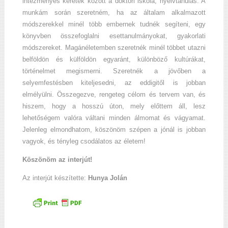
intézményes keretek között a doktori iskola, nyelvtanulás. A
munkám során szeretném, ha az általam alkalmazott
módszerekkel minél több embernek tudnék segíteni, egy
könyvben összefoglalni esettanulmányokat, gyakorlati
módszereket. Magánéletemben szeretnék minél többet utazni
belföldön és külföldön egyaránt, különböző kultúrákat,
történelmet megismerni. Szeretnék a jövőben a
selyemfestésben kiteljesedni, az eddigitől is jobban
elmélyülni. Összegezve, rengeteg célom és tervem van, és
hiszem, hogy a hosszú úton, mely előttem áll, lesz
lehetőségem valóra váltani minden álmomat és vágyamat.
Jelenleg elmondhatom, köszönöm szépen a jónál is jobban
vagyok, és tényleg csodálatos az életem!
Köszönöm az interjút!
Az interjút készítette:
Hunya Jolán