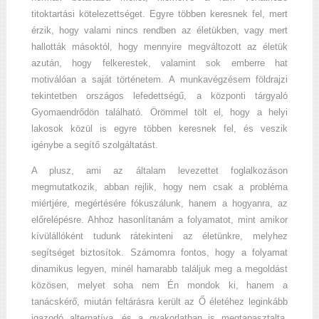
titoktartási kötelezettséget. Egyre többen keresnek fel, mert
érzik, hogy valami nincs rendben az életükben, vagy mert
hallották másoktól, hogy mennyire megváltozott az életük
azután, hogy felkerestek, valamint sok emberre hat
motiválóan a saját történetem. A munkavégzésem földrajzi
tekintetben országos lefedettségű, a központi tárgyaló
Gyomaendrődön található. Örömmel tölt el, hogy a helyi
lakosok közül is egyre többen keresnek fel, és veszik
igénybe a segítő szolgáltatást.
A plusz, ami az általam levezettet foglalkozáson
megmutatkozik, abban rejlik, hogy nem csak a probléma
miértjére, megértésére fókuszálunk, hanem a hogyanra, az
előrelépésre. Ahhoz hasonlítanám a folyamatot, mint amikor
kívülállóként tudunk rátekinteni az életünkre, melyhez
segítséget biztosítok. Számomra fontos, hogy a folyamat
dinamikus legyen, minél hamarabb találjuk meg a megoldást
közösen, melyet soha nem Én mondok ki, hanem a
tanácskérő, miután feltárásra került az Ő életéhez leginkább
igazodó alternatíva, és a gyakorlatban is megtapasztalta,