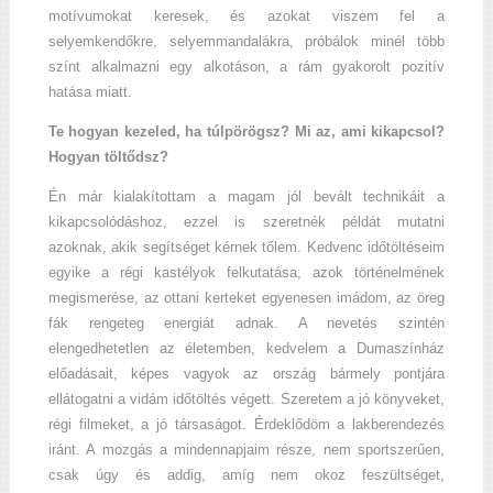
motívumokat keresek, és azokat viszem fel a
selyemkendőkre, selyemmandalákra, próbálok minél több
színt alkalmazni egy alkotáson, a rám gyakorolt pozitív
hatása miatt.
Te hogyan kezeled, ha túlpörögsz? Mi az, ami kikapcsol?
Hogyan töltődsz?
Én már kialakítottam a magam jól bevált technikáit a
kikapcsolódáshoz, ezzel is szeretnék példát mutatni
azoknak, akik segítséget kérnek tőlem. Kedvenc időtöltéseim
egyike a régi kastélyok felkutatása, azok történelmének
megismerése, az ottani kerteket egyenesen imádom, az öreg
fák rengeteg energiát adnak. A nevetés szintén
elengedhetetlen az életemben, kedvelem a Dumaszínház
előadásait, képes vagyok az ország bármely pontjára
ellátogatni a vidám időtöltés végett. Szeretem a jó könyveket,
régi filmeket, a jó társaságot. Érdeklődöm a lakberendezés
iránt. A mozgás a mindennapjaim része, nem sportszerűen,
csak úgy és addig, amíg nem okoz feszültséget,