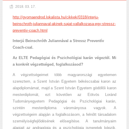
2018. 03. 17.
http://gyomaendrod.lokalista.hu/cikkek/0318/interju-
beinschroth-juliannaval-akinek-sajat-vallalkozasa-egy-stressz-
preventiv-coach.html
Interjú Beinschróth Juliannával a Stressz Preventív
Coach-csal.
Az ELTE Pedagógiai és Pszichológiai karán végeztél. Mi
a konkrét végzettséged, foglalkozásod?
A végzettségeimet több magyarországi egyetemen
szereztem, a Szent István Egyetem békéscsabai karon az
alapdiplomámat, majd a Szent István Egyetem gödöllői karon
mesterdiplomát, ezt követően az Eötvös Loránd
Tudományegyetem Pedagógiai és Pszichológiai karán,
szintén mesterdiploma várományosa vagyok. A
végzettségeim alapján a foglalkozásom, a felnőtt társadalom
személyiségfejlődésének elősegítése. A tanulmányaim
alapjait az andragógia és a pszichológia ismeretek képzik,