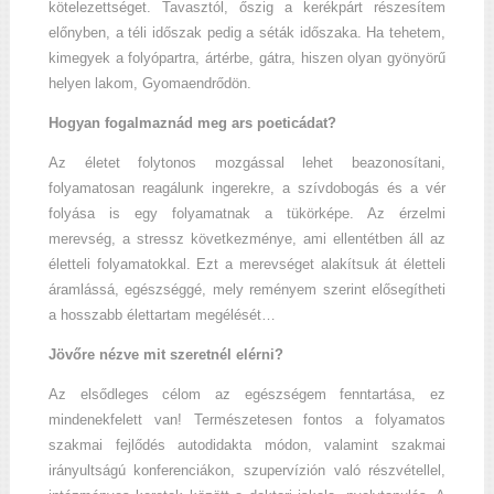
kötelezettséget. Tavasztól, őszig a kerékpárt részesítem
előnyben, a téli időszak pedig a séták időszaka. Ha tehetem,
kimegyek a folyópartra, ártérbe, gátra, hiszen olyan gyönyörű
helyen lakom, Gyomaendrődön.
Hogyan fogalmaznád meg ars poeticádat?
Az életet folytonos mozgással lehet beazonosítani,
folyamatosan reagálunk ingerekre, a szívdobogás és a vér
folyása is egy folyamatnak a tükörképe. Az érzelmi
merevség, a stressz következménye, ami ellentétben áll az
életteli folyamatokkal. Ezt a merevséget alakítsuk át életteli
áramlássá, egészséggé, mely reményem szerint elősegítheti
a hosszabb élettartam megélését…
Jövőre nézve mit szeretnél elérni?
Az elsődleges célom az egészségem fenntartása, ez
mindenekfelett van! Természetesen fontos a folyamatos
szakmai fejlődés autodidakta módon, valamint szakmai
irányultságú konferenciákon, szupervízión való részvétellel,