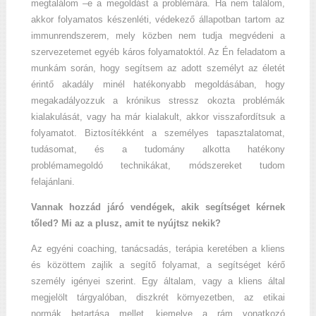
megtalálom –e a megoldást a problémára. Ha nem találom,
akkor folyamatos készenléti, védekező állapotban tartom az
immunrendszerem, mely közben nem tudja megvédeni a
szervezetemet egyéb káros folyamatoktól. Az Én feladatom a
munkám során, hogy segítsem az adott személyt az életét
érintő akadály minél hatékonyabb megoldásában, hogy
megakadályozzuk a krónikus stressz okozta problémák
kialakulását, vagy ha már kialakult, akkor visszafordítsuk a
folyamatot. Biztosítékként a személyes tapasztalatomat,
tudásomat, és a tudomány alkotta hatékony
problémamegoldó technikákat, módszereket tudom
felajánlani.
Vannak hozzád járó vendégek, akik segítséget kérnek
tőled? Mi az a plusz, amit te nyújtsz nekik?
Az egyéni coaching, tanácsadás, terápia keretében a kliens
és közöttem zajlik a segítő folyamat, a segítséget kérő
személy igényei szerint. Egy általam, vagy a kliens által
megjelölt tárgyalóban, diszkrét környezetben, az etikai
normák betartása mellet, kiemelve a rám vonatkozó