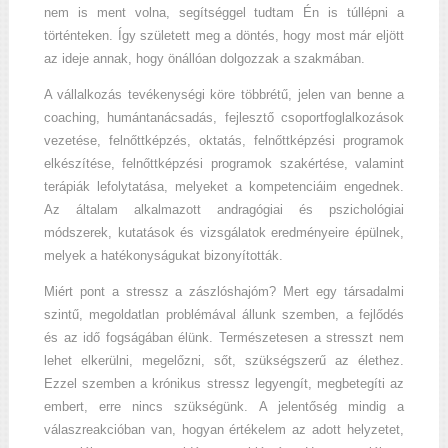
nem is ment volna, segítséggel tudtam Én is túllépni a
történteken. Így született meg a döntés, hogy most már eljött
az ideje annak, hogy önállóan dolgozzak a szakmában.
A vállalkozás tevékenységi köre többrétű, jelen van benne a
coaching, humántanácsadás, fejlesztő csoportfoglalkozások
vezetése, felnőttképzés, oktatás, felnőttképzési programok
elkészítése, felnőttképzési programok szakértése, valamint
terápiák lefolytatása, melyeket a kompetenciáim engednek.
Az általam alkalmazott andragógiai és pszichológiai
módszerek, kutatások és vizsgálatok eredményeire épülnek,
melyek a hatékonyságukat bizonyították.
Miért pont a stressz a zászlóshajóm? Mert egy társadalmi
szintű, megoldatlan problémával állunk szemben, a fejlődés
és az idő fogságában élünk. Természetesen a stresszt nem
lehet elkerülni, megelőzni, sőt, szükségszerű az élethez.
Ezzel szemben a krónikus stressz legyengít, megbetegíti az
embert, erre nincs szükségünk. A jelentőség mindig a
válaszreakcióban van, hogyan értékelem az adott helyzetet,