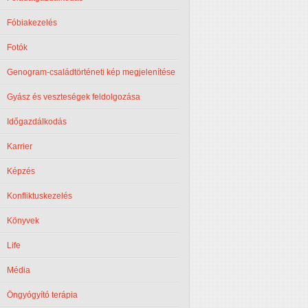
Fóbiakezelés
Fotók
Genogram-családtörténeti kép megjelenítése
Gyász és veszteségek feldolgozása
Időgazdálkodás
Karrier
Képzés
Konfliktuskezelés
Könyvek
Life
Média
Öngyógyító terápia