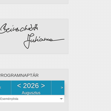
PROGRAMNAPTÁR
<
2026
>
<
>
Augusztus
Eseménylista
Nincs
esemény