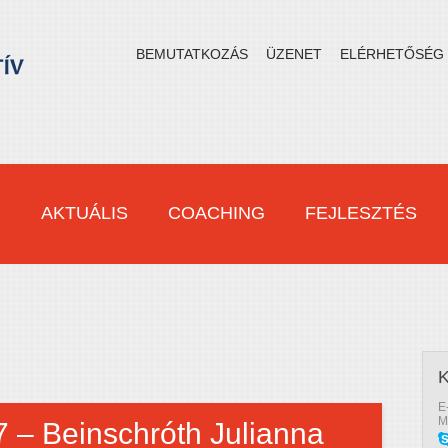
BEMUTATKOZÁS
ÜZENET
ELÉRHETŐSÉG
M
AKTUÁLIS
COACHING
FEJLESZTÉS
E
M
7 – Beinschróth Julianna