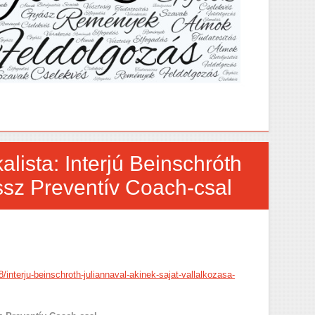
ista: Interjú Beinschróth
ssz Preventív Coach-csal
/interju-beinschroth-juliannaval-akinek-sajat-vallalkozasa-