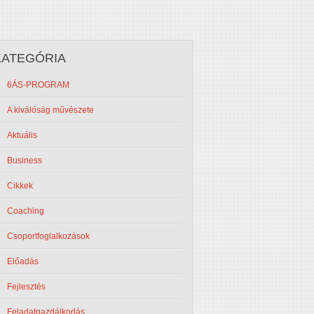
KATEGÓRIA
6ÁS-PROGRAM
A kiválóság művészete
Aktuális
Business
Cikkek
Coaching
Csoportfoglalkozások
Előadás
Fejlesztés
Feladatgazdálkodás