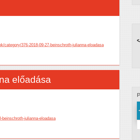
tok/category/376-2018-09-27-beinschroth-julianna-eloadasa
nna előadása
0-beinschroth-julianna-eloadasa