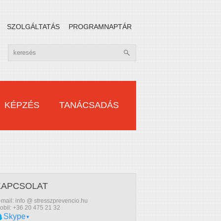
SZOLGÁLTATÁS
PROGRAMNAPTÁR
KÉPZÉS
TANÁCSADÁS
KAPCSOLAT
-mail: info @ stresszprevencio.hu
obil: +36 20 475 21 32
Skype
▾