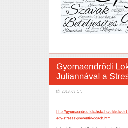
Gyomaendrődi Lokal
Juliannával a Stre
2018. 03. 17.
http://gyomaendrod.lokalista.hu/cikkek/0318
egy-stressz-preventiv-coach.html