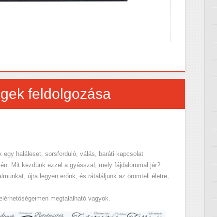
gek feldolgozása
egy haláleset, sorsforduló, válás, baráti kapcsolat
n. Mit kezdünk ezzel a gyásszal, mely fájdalommal jár?
unkat, újra legyen erőnk, és rátaláljunk az örömteli életre,
 elérhetőségeimen megtalálható vagyok.