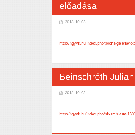
előadása
2018. 10. 03.
http://hgyvk.hu/index.php/pocha-galeria/fo
Beinschróth Julia
2018. 10. 03.
http://hgyvk.hu/index.php/hir-archivum/130