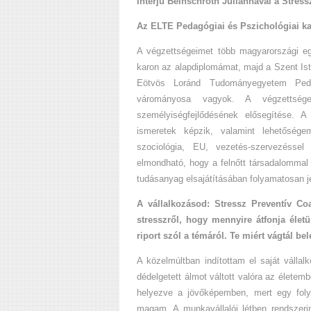
Interjú Beinschróth Juliannával a Stress
Az ELTE Pedagógiai és Pszichológiai ka
A végzettségeimet több magyarországi 
karon az alapdiplomámat, majd a Szent Is
Eötvös Loránd Tudományegyetem Pedag
várományosa vagyok. A végzettsége
személyiségfejlődésének elősegítése. 
ismeretek képzik, valamint lehetősége
szociológia, EU, vezetés-szervezéssel
elmondható, hogy a felnőtt társadalommal v
tudásanyag elsajátításában folyamatosan j
A vállalkozásod: Stressz Preventív C
stresszről, hogy mennyire átfonja élet
riport szól a témáról. Te miért vágtál be
A közelmúltban indítottam el saját váll
dédelgetett álmot váltott valóra az életem
helyezve a jövőképemben, mert egy foly
magam. A munkavállalói létben rendszeri