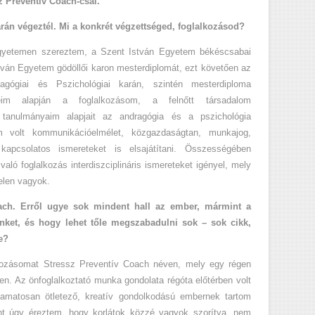
z Preventív Coach-csal.
rán végeztél. Mi a konkrét végzettséged, foglalkozásod?
egyetemen szereztem, a Szent István Egyetem békéscsabai
tván Egyetem gödöllői karon mesterdiplomát, ezt követően az
ógiai és Pszichológiai karán, szintén mesterdiploma
im alapján a foglalkozásom, a felnőtt társadalom
A tanulmányaim alapjait az andragógia és a pszichológia
m volt kommunikációelmélet, közgazdaságtan, munkajog,
 kapcsolatos ismereteket is elsajátítani. Összességében
aló foglalkozás interdiszciplináris ismereteket igényel, mely
elen vagyok.
oach. Erről ugye sok mindent hall az ember, mármint a
ünket, és hogy lehet tőle megszabadulni sok – sok cikk,
le?
alkozásomat Stressz Preventív Coach néven, mely egy régen
ben. Az önfoglalkoztató munka gondolata régóta előtérben volt
amatosan ötletező, kreatív gondolkodású embernek tartom
nt úgy éreztem, hogy korlátok közzé vagyok szorítva, nem