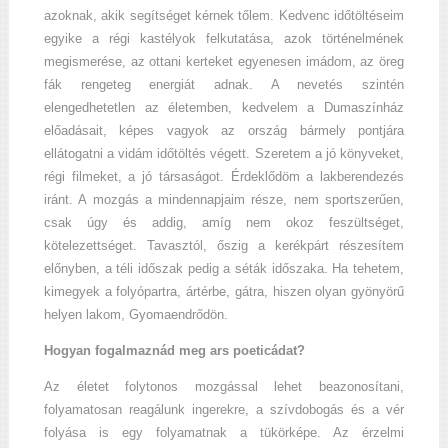
azoknak, akik segítséget kérnek tőlem. Kedvenc időtöltéseim
egyike a régi kastélyok felkutatása, azok történelmének
megismerése, az ottani kerteket egyenesen imádom, az öreg
fák rengeteg energiát adnak. A nevetés szintén
elengedhetetlen az életemben, kedvelem a Dumaszínház
előadásait, képes vagyok az ország bármely pontjára
ellátogatni a vidám időtöltés végett. Szeretem a jó könyveket,
régi filmeket, a jó társaságot. Érdeklődöm a lakberendezés
iránt. A mozgás a mindennapjaim része, nem sportszerűen,
csak úgy és addig, amíg nem okoz feszültséget,
kötelezettséget. Tavasztól, őszig a kerékpárt részesítem
előnyben, a téli időszak pedig a séták időszaka. Ha tehetem,
kimegyek a folyópartra, ártérbe, gátra, hiszen olyan gyönyörű
helyen lakom, Gyomaendrődön.
Hogyan fogalmaznád meg ars poeticádat?
Az életet folytonos mozgással lehet beazonosítani,
folyamatosan reagálunk ingerekre, a szívdobogás és a vér
folyása is egy folyamatnak a tükörképe. Az érzelmi