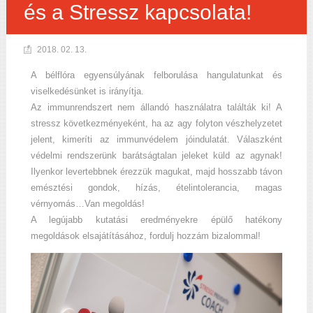
és a Stressz kapcsolata!
2018. 02. 13.
A bélflóra egyensúlyának felborulása hangulatunkat és
viselkedésünket is irányítja.
Az immunrendszert nem állandó használatra találták ki! A
stressz következményeként, ha az agy folyton vészhelyzetet
jelent, kimeríti az immunvédelem jóindulatát. Válaszként
védelmi rendszerünk barátságtalan jeleket küld az agynak!
Ilyenkor levertebbnek érezzük magukat, majd hosszabb távon
emésztési gondok, hízás, ételintolerancia, magas
vérnyomás…Van megoldás!
A legújabb kutatási eredményekre épülő hatékony
megoldások elsajátításához, fordulj hozzám bizalommal!