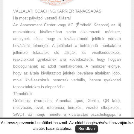
VÁLLALATI COACHING/KARRIER TANÁCSADÁS
Ha most pályázol vezetői állásra!
Az Assessment Center vagy AC (Értékelő Központ) az új
munkatársak kiválasztása során alkalmazott módszer,
amelynek célja, hogy a kiválasztandó jelöltek várható
beválását felmérjék. A jelölteket a betöltendő munkakörre
jellemző feladatok elé állítják, és viselkedésükből,
reakcióikból igyekeznek arra következtetni, hogy hogyan
boldogulnának az adott munkakörben. A módszer előnye,
hogy az általa kiválasztott jelöltek beválása általában jobb,
mivel kiválasztásuk nemcsak verbális, hanem gyakorlati
tapasztalatokra is alapozódik.
Témakörök:
Önéletrajz (Europass, Amerikai típus, Gerilla, QR kód),
motivációs levél, referencia, bérezés, vezetői elképzelés,
SWOT, az interjú menete, a kiválasztás pszichológiája, a
bizottság leképezése, önbizalomépítés, stresszmentesítés, a
A stresszprevencio.hu sütiket használ. Az oldal böngészésével hozzájárulsz
kiválasztás céljai, viselkedés, pozitív hozzáállás,
a sütik használatához.
Rendben