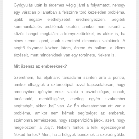
Gyógyulás után is érdemes végig járni a folyamatot, nehogy
egy váratlan pillanatban a felszínre törő kezeletlen probléma,
újabb negatív élethelyzetet eredményezzen. Segítek
kommunikációs problémák esetén, amikor nem sikerül a
közös hangot megtalálni a környezetünkkel, és akkor is, ha
nincs semmi gond, csak szeretnéd elmondani valakinek. A
segítő folyamat közben látom, érzem és hallom, a kliens
érzéseit, mert mindenkinek van egy története, Nekem is.
Mit üzensz az embereknek?
Szeretném, ha eljutnánk társadalmi szinten arra a pontra,
amikor elhagyjuk a sztereotípiát azzal kapcsolatosan, hogy
amennyiben igénybe veszi valaki a pszichológus, coach,
tanácsadó, mentálhigiéné, esetleg egyéb szakember
segítségét, akkor „baj” van. Az Én olvasatomban ott van a
probléma, amikor nem kérnek segítséget az emberek,
számomra természetes, hogy szupervízióra járok, azért, hogy
megelőzzem a „bajt”. Nekem fontos a lelki egészségem!
Neked fontos? Mert, ha a hölgyek benéznek a szekrényükbe