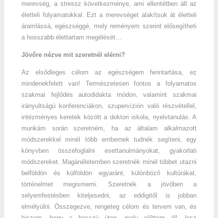
merevség, a stressz következménye, ami ellentétben áll az
életteli folyamatokkal. Ezt a merevséget alakítsuk át életteli
áramlássá, egészséggé, mely reményem szerint elősegítheti
a hosszabb élettartam megélését…
Jövőre nézve mit szeretnél elérni?
Az elsődleges célom az egészségem fenntartása, ez
mindenekfelett van! Természetesen fontos a folyamatos
szakmai fejlődés autodidakta módon, valamint szakmai
irányultságú konferenciákon, szupervízión való részvétellel,
intézményes keretek között a doktori iskola, nyelvtanulás. A
munkám során szeretném, ha az általam alkalmazott
módszerekkel minél több embernek tudnék segíteni, egy
könyvben összefoglalni esettanulmányokat, gyakorlati
módszereket. Magánéletemben szeretnék minél többet utazni
belföldön és külföldön egyaránt, különböző kultúrákat,
történelmet megismerni. Szeretnék a jövőben a
selyemfestésben kiteljesedni, az eddigitől is jobban
elmélyülni. Összegezve, rengeteg célom és tervem van, és
hiszem, hogy a hosszú úton, mely előttem áll, lesz