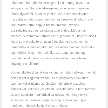
táborban töltött időszakot nagyon jól élte meg, élvezte a
környezet nyújtotta lehetőségeket, az újonnan megismert
társak figyelmét, a közös játékot. Az utolsó napokban a
hazautazás előtt a programokon való részvétel helyett, sok
időt fordított arra, hogy a ruháit kimossa, szépen
összehajtogassa és bepakolja a bőröndbe. Még annak
ellenére is fontosnak tartotta ezt a „programot”, hogy a társait
közel sem érdekelte a hasonló tevékenység, és nem is
támogatták a jelenlétükkel. Az olvasóban ilyenkor felvetődik,
egy kérdés, hogy miért csinálta ezt, vagy esetleg egy
gondolatbeli dicséret suhan át a fejünkben, vagy talán
irigység a szülő iránt…
Sok év elteltével az akkori kislánynál, felnőtt nőként, mellrák
betegséget diagnosztizáltak, és a gyógyulás érdekében
szembe kellet néznie az életében előforduló pszichés
hatásokkal. Teljesen „véletlenül” eszébe jutott a fenti történet,
és úgy gondolta megkérdezi az édesanyját, hogy milyen
érzés volt az, amikor meglátta, hogy a kislánya milyen
rendezett ruhakollekcióval érkezett haza.