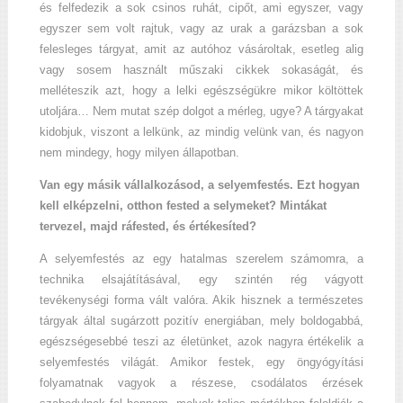
és felfedezik a sok csinos ruhát, cipőt, ami egyszer, vagy
egyszer sem volt rajtuk, vagy az urak a garázsban a sok
felesleges tárgyat, amit az autóhoz vásároltak, esetleg alig
vagy sosem használt műszaki cikkek sokaságát, és
melléteszik azt, hogy a lelki egészségükre mikor költöttek
utoljára… Nem mutat szép dolgot a mérleg, ugye? A tárgyakat
kidobjuk, viszont a lelkünk, az mindig velünk van, és nagyon
nem mindegy, hogy milyen állapotban.
Van egy másik vállalkozásod, a selyemfestés. Ezt hogyan
kell elképzelni, otthon fested a selymeket? Mintákat
tervezel, majd ráfested, és értékesíted?
A selyemfestés az egy hatalmas szerelem számomra, a
technika elsajátításával, egy szintén rég vágyott
tevékenységi forma vált valóra. Akik hisznek a természetes
tárgyak által sugárzott pozitív energiában, mely boldogabbá,
egészségesebbé teszi az életünket, azok nagyra értékelik a
selyemfestés világát. Amikor festek, egy öngyógyítási
folyamatnak vagyok a részese, csodálatos érzések