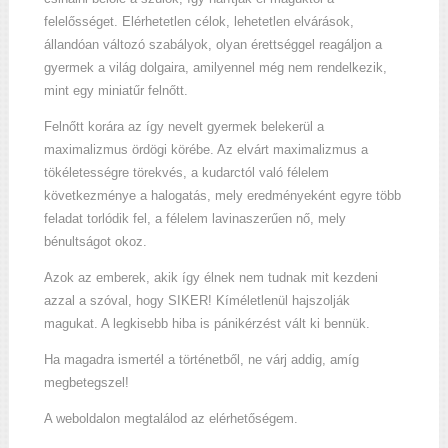
felelősséget. Elérhetetlen célok, lehetetlen elvárások,
állandóan változó szabályok, olyan érettséggel reagáljon a
gyermek a világ dolgaira, amilyennel még nem rendelkezik,
mint egy miniatűr felnőtt.
Felnőtt korára az így nevelt gyermek belekerül a
maximalizmus ördögi körébe. Az elvárt maximalizmus a
tökéletességre törekvés, a kudarctól való félelem
következménye a halogatás, mely eredményeként egyre több
feladat torlódik fel, a félelem lavinaszerűen nő, mely
bénultságot okoz.
Azok az emberek, akik így élnek nem tudnak mit kezdeni
azzal a szóval, hogy SIKER! Kíméletlenül hajszolják
magukat. A legkisebb hiba is pánikérzést vált ki bennük.
Ha magadra ismertél a történetből, ne várj addig, amíg
megbetegszel!
A weboldalon megtalálod az elérhetőségem.