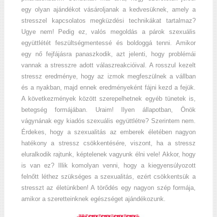
egy olyan ajándékot vásároljanak a kedvesüknek, amely a
stresszel kapcsolatos megküzdési technikákat tartalmaz?
Ugye nem! Pedig ez, valós megoldás a párok szexuális
együttlétét feszültségmentessé és boldoggá tenni. Amikor
egy nő fejfájásra panaszkodik, azt jelenti, hogy problémái
vannak a stresszre adott válaszreakcióival. A rosszul kezelt
stressz eredménye, hogy az izmok megfeszülnek a vállban
és a nyakban, majd ennek eredményeként fájni kezd a fejük.
A következmények között szerepelhetnek egyéb tünetek is,
betegség formájában. Uraim! Ilyen állapotban, Önök
vágynának egy kiadós szexuális együttlétre? Szerintem nem.
Érdekes, hogy a szexualitás az emberek életében nagyon
hatékony a stressz csökkentésére, viszont, ha a stressz
eluralkodik rajtunk, képtelenek vagyunk élni vele! Akkor, hogy
is van ez? Illik komolyan venni, hogy a kiegyensúlyozott
felnőtt léthez szükséges a szexualitás, ezért csökkentsük a
stresszt az életünkben! A törődés egy nagyon szép formája,
amikor a szeretteinknek egészséget ajándékozunk.