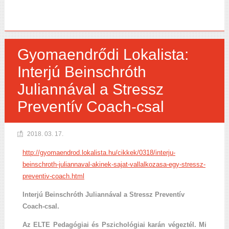
Gyomaendrődi Lokalista:
Interjú Beinschróth
Juliannával a Stressz
Preventív Coach-csal
2018. 03. 17.
http://gyomaendrod.lokalista.hu/cikkek/0318/interju-
beinschroth-juliannaval-akinek-sajat-vallalkozasa-egy-stressz-
preventiv-coach.html
Interjú Beinschróth Juliannával a Stressz Preventív
Coach-csal.
Az ELTE Pedagógiai és Pszichológiai karán végeztél. Mi