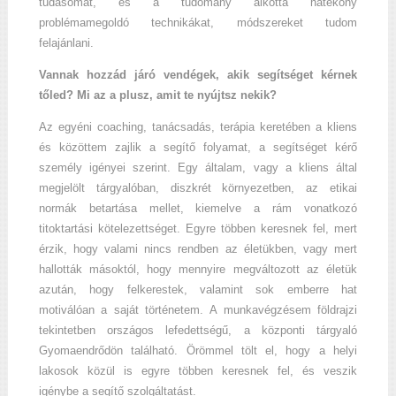
tudásomat, és a tudomány alkotta hatékony
problémamegoldó technikákat, módszereket tudom
felajánlani.
Vannak hozzád járó vendégek, akik segítséget kérnek
tőled? Mi az a plusz, amit te nyújtsz nekik?
Az egyéni coaching, tanácsadás, terápia keretében a kliens
és közöttem zajlik a segítő folyamat, a segítséget kérő
személy igényei szerint. Egy általam, vagy a kliens által
megjelölt tárgyalóban, diszkrét környezetben, az etikai
normák betartása mellet, kiemelve a rám vonatkozó
titoktartási kötelezettséget. Egyre többen keresnek fel, mert
érzik, hogy valami nincs rendben az életükben, vagy mert
hallották másoktól, hogy mennyire megváltozott az életük
azután, hogy felkerestek, valamint sok emberre hat
motiválóan a saját történetem. A munkavégzésem földrajzi
tekintetben országos lefedettségű, a központi tárgyaló
Gyomaendrődön található. Örömmel tölt el, hogy a helyi
lakosok közül is egyre többen keresnek fel, és veszik
igénybe a segítő szolgáltatást.