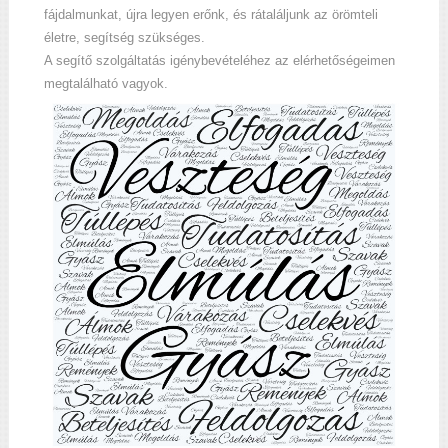
fájdalmunkat, újra legyen erőnk, és rátaláljunk az örömteli
életre, segítség szükséges.
A segítő szolgáltatás igénybevételéhez az elérhetőségeimen
megtalálható vagyok.