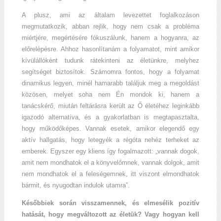
A plusz, ami az általam levezettet foglalkozáson
megmutatkozik, abban rejlik, hogy nem csak a probléma
miértjére, megértésére fókuszálunk, hanem a hogyanra, az
előrelépésre. Ahhoz hasonlítanám a folyamatot, mint amikor
kívülállóként tudunk rátekinteni az életünkre, melyhez
segítséget biztosítok. Számomra fontos, hogy a folyamat
dinamikus legyen, minél hamarabb találjuk meg a megoldást
közösen, melyet soha nem Én mondok ki, hanem a
tanácskérő, miután feltárásra került az Ő életéhez leginkább
igazodó alternatíva, és a gyakorlatban is megtapasztalta,
hogy működőképes. Vannak esetek, amikor elegendő egy
aktív hallgatás, hogy letegyék a régóta nehéz terheket az
emberek. Egyszer egy kliens így fogalmazott: „vannak dogok,
amit nem mondhatok el a könyvelőmnek, vannak dolgok, amit
nem mondhatok el a feleségemnek, itt viszont elmondhatok
bármit, és nyugodtan indulok utamra”.
Későbbiek során visszamennek, és elmesélik pozitív
hatását, hogy megváltozott az életük? Vagy hogyan kell