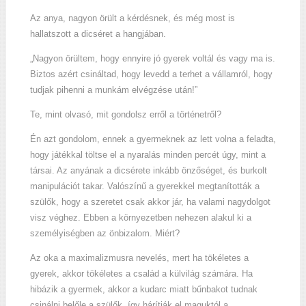
Az anya, nagyon örült a kérdésnek, és még most is
hallatszott a dicséret a hangjában.
„Nagyon örültem, hogy ennyire jó gyerek voltál és vagy ma is.
Biztos azért csináltad, hogy levedd a terhet a vállamról, hogy
tudjak pihenni a munkám elvégzése után!”
Te, mint olvasó, mit gondolsz erről a történetről?
Én azt gondolom, ennek a gyermeknek az lett volna a feladta,
hogy játékkal töltse el a nyaralás minden percét úgy, mint a
társai. Az anyának a dicsérete inkább önzőséget, és burkolt
manipulációt takar. Valószínű a gyerekkel megtanították a
szülők, hogy a szeretet csak akkor jár, ha valami nagydolgot
visz véghez. Ebben a környezetben nehezen alakul ki a
személyiségben az önbizalom. Miért?
Az oka a maximalizmusra nevelés, mert ha tökéletes a
gyerek, akkor tökéletes a család a külvilág számára. Ha
hibázik a gyermek, akkor a kudarc miatt bűnbakot tudnak
csinálni belőle a szülők, így hárítják el maguktól a