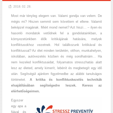
2018. 02. 28.
Most már tényleg elegem van. Valami gondja van velem. De
mégis mi? Hiszen semmit sem követtem el ellene. Valamit
beképzel magának. Miért mond nemet? Azt hiszi… – ilyen és
hasonló mondatok vetődnek fel a gondolatainkban, a
környezetünkben élők kritikájának hatására, melyek
konfliktusokhoz vezetnek. Hol találkozunk kritikával és
konfliktussal? Az élet minden területén, otthon, munkahelyen,
iskolában, autóvezetés közben és még sorolhatnám… Ha
nem kezeled konfliktusaidat, folyamatos stresszhatás alatt
lesz az életed, amely kimerít, lebénít és megbetegít egy idő
után. Segítségül ajánlom figyelmedbe az alábbi tanulságos
történetet.
A kritika és konfliktuskezelés technikák
elsajátításában segítségedre leszek. Keress az
elérhetőségeimen.
Egyszer
egy apa a
fiával és