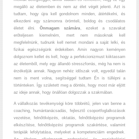
megálló az életemben és nem az élet végét jelenti. Azt is
tudtam, hogy újra kell gondolnom minden, átértékelni, és
elkezdeni egy számomra örömteli, boldog és csodálatos
életet élni.
Önmagam számára
, ezeket a szavakat
erőteljesen kiemelném, mert nem másoknak kell
megfelelnünk, tudnunk kell nemet mondani a saját lelki, és
fizikai egészségünk érdekében. Amin nagyon keményen
dolgoznom kellet és kell, hogy a perfekcionizmust kiiktassam
az életemből, mely egy állandó stresszforrás, még ha nem is
érzékeljük annak. Nagyon nehéz időszak volt, egyedül talán
nem is ment volna, segítséggel tudtam Én is túllépni a
történteken. Így született meg a döntés, hogy most már eljött
az ideje annak, hogy önállóan dolgozzak a szakmában.
A vállalkozás tevékenységi köre többrétű, jelen van benne a
coaching, humántanácsadás, fejlesztő csoportfoglalkozások
vezetése, felnőttképzés, oktatás, felnőttképzési programok
elkészítése, felnőttképzési programok szakértése, valamint
terápiák lefolytatása, melyeket a kompetenciáim engednek.