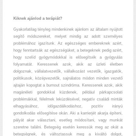
Kiknek ajánlod a terápiát?
Gyakorlatilag tényleg mindenkinek ajánlom az általam nyújtott
segítő módszereket, melyet mindig az adott személyes
problémához igazítunk. Az egészséges embereknek azért,
hogy fenntartsák az egészségüket, a betegeknek pedig azért,
hogy szelíd gyógymódokkal is elősegítsék a gyógyulás
folyamatát. Keressenek azok, akik az üzleti életben
dolgoznak, vállalatvezetők, vállalkozást vezetők, igazgatók,
politikusok, középvezetők, sajnálatos módon minden vezető
ajtaján kopogtat a burnout szindróma. Keressenek azok, akik
magánéleti gondokkal küzdenek, például párkapcsolati
problémákkal, félelmek leküzdésével, negatív családi minták
elhagyásához, időgazdálkodáshoz, pozitív irányú
gondolkodás elősegítése okán. Aki a karrierjét akarja építeni,
pályát akar választani, esetleg módosítani, vagy munkát
szeretne találni. Betegség esetén keressük meg az okát a
betegségnek, és változtassuk meg a kiváltó dolgot,