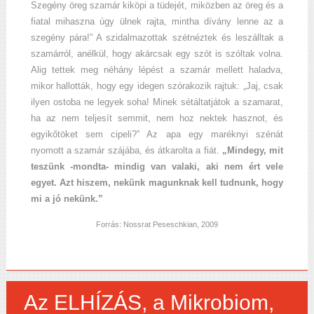
Szegény öreg szamár kiköpi a tüdejét, miközben az öreg és a
fiatal mihaszna úgy ülnek rajta, mintha dívány lenne az a
szegény pára!” A szidalmazottak szétnéztek és leszálltak a
szamárról, anélkül, hogy akárcsak egy szót is szóltak volna.
Alig tettek meg néhány lépést a szamár mellett haladva,
mikor hallották, hogy egy idegen szórakozik rajtuk: „Jaj, csak
ilyen ostoba ne legyek soha! Minek sétáltatjátok a szamarat,
ha az nem teljesít semmit, nem hoz nektek hasznot, és
egyikőtöket sem cipeli?” Az apa egy maréknyi szénát
nyomott a szamár szájába, és átkarolta a fiát.
„Mindegy, mit
teszünk -mondta- mindig van valaki, aki nem ért vele
egyet. Azt hiszem, nekünk magunknak kell tudnunk, hogy
mi a jó nekünk.”
Forrás: Nossrat Peseschkian, 2009
Az ELHÍZÁS, a Mikrobiom,