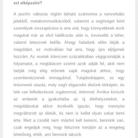
ezt elképzelni?
A pozitív változás rögtön látható számomra a nonverbális
jelekből, metakommunikációból, valamint a segítséget kérő
személyek visszajelzése is erre utal, hogy könnyebbnek érzik
magukat már az első találkozás után is, kevesebb a teher,
valamit letesznek belőle. Ahogy haladunk előre látják a
megoldást, ez motiválóan hat arra, hogy újra eljöjjenek
hozzám. Az esetek kilencven százalékában végigcsinálják a
folyamatot, a meglátásom szerint azok adják fel, akik nem
tartják még elég erősnek saját magukat ahhoz, hogy
szembenézzenek önmagukkal. Tulajdonképpen, ez egy
önismereti utazás, mely segít eligazodni életünk térképén, és
tele van felfedezéssel, izgalommal, örömmel. Amikor kiviszik
az emberek a gyakorlatba az új élethelyzeteket, a
megoldásokat akkor érzékelik igazán, hogy mennyire
megváltozott az életük, és nem is kellet olyan sokat tenni
érte. Mert a csodát nem máshol kell keresni, bennünk van,
csak engedjük meg, hogy felszínre kerüljön az a rengeteg
lehetőség, érték, ami bennünk lakozik.