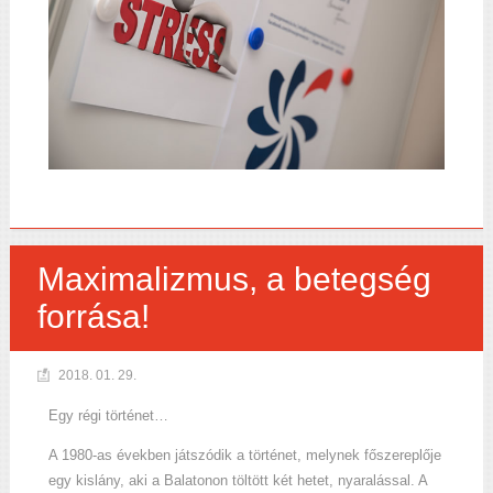
Maximalizmus, a betegség
forrása!
2018. 01. 29.
Egy régi történet…
A 1980-as években játszódik a történet, melynek főszereplője
egy kislány, aki a Balatonon töltött két hetet, nyaralással. A