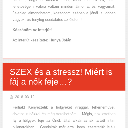
lehetőségem valóra váltani minden álmomat és vágyamat.
Jelenleg elmondhatom, köszönöm szépen a jónál is jobban
vagyok, és tényleg csodálatos az életem!
Köszönöm az interjút!
Az interjút készítette:
Hunya Jolán
SZEX és a stressz! Miért is
fáj a nők feje…?
2018. 03. 12.
Férfiak! Kényeztetik a hölgyeket virággal, fehérneművel,
divatos ruhákkal és még sorolhatnám… Mégis, sok esetben
fáj a hölgyek feje az Önök által alkalmasnak tartott intim
pillanatokban… Gondoltak már arra, hogy szeretetük jeléül