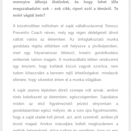
mennyire átfonja életünket, és hogy lehet tőle
megszabadulni sok – sok cikk, riport szól a témáról. Te
miért vágtál bele?
A közelmúltban indítottam el saját vállalkozásomat Stressz
Preventív Coach néven, mely egy régen dédelgetett álmot
váltott valóra az életemben. Az önfoglalkoztató munka
gondolata régóta előtérben volt helyezve a jövőképemben,
mert egy folyamatosan ötletező, kreatív gondolkodású
embernek tartom magam. A munkavállalói létben rendszerint
úgy éreztem, hogy korlátok közzé vagyok szorítva, nem
tudom kihasználni a bennem rejlő lehetőségeket, mindazok
ellenére, hogy sikereket értem el a munka világában.
A saját utamra lépésben döntő szerepe volt annak, amikor
törés keletkezett az életemben, egészségemben. Sajnálatos
módon az első figyelmeztető jelzést elnyomtam a
gondolataimban egész mélyen, de a sors újra figyelmeztette,
hogy a saját utadat kell járnod, azt, amit szeretnél, amiben jól
érzed magad. Amikor másodjára kellett megküzdenem a
mellrák betegséggel, akkor tudtam és reméltem, hogy ez egy