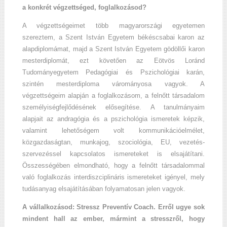
a konkrét végzettséged, foglalkozásod?
A végzettségeimet több magyarországi egyetemen
szereztem, a Szent István Egyetem békéscsabai karon az
alapdiplomámat, majd a Szent István Egyetem gödöllői karon
mesterdiplomát, ezt követően az Eötvös Loránd
Tudományegyetem Pedagógiai és Pszichológiai karán,
szintén mesterdiploma várományosa vagyok. A
végzettségeim alapján a foglalkozásom, a felnőtt társadalom
személyiségfejlődésének elősegítése. A tanulmányaim
alapjait az andragógia és a pszichológia ismeretek képzik,
valamint lehetőségem volt kommunikációelmélet,
közgazdaságtan, munkajog, szociológia, EU, vezetés-
szervezéssel kapcsolatos ismereteket is elsajátítani.
Összességében elmondható, hogy a felnőtt társadalommal
való foglalkozás interdiszciplináris ismereteket igényel, mely
tudásanyag elsajátításában folyamatosan jelen vagyok.
A vállalkozásod: Stressz Preventív Coach. Erről ugye sok
mindent hall az ember, mármint a stresszről, hogy