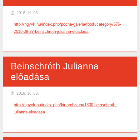
2018. 10. 03.
http://hgyvk.hu/index.php/pocha-galeria/fotok/category/376-
2018-09-27-beinschroth-julianna-eloadasa
Beinschróth Julianna
előadása
2018. 10. 03.
http://hgyvk.hu/index.php/hir-archivum/1300-beinschroth-
julianna-eloadasa