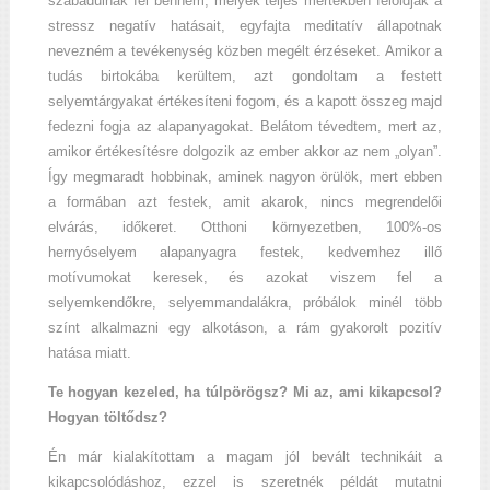
szabadulnak fel bennem, melyek teljes mértékben feloldják a
stressz negatív hatásait, egyfajta meditatív állapotnak
nevezném a tevékenység közben megélt érzéseket. Amikor a
tudás birtokába kerültem, azt gondoltam a festett
selyemtárgyakat értékesíteni fogom, és a kapott összeg majd
fedezni fogja az alapanyagokat. Belátom tévedtem, mert az,
amikor értékesítésre dolgozik az ember akkor az nem „olyan”.
Így megmaradt hobbinak, aminek nagyon örülök, mert ebben
a formában azt festek, amit akarok, nincs megrendelői
elvárás, időkeret. Otthoni környezetben, 100%-os
hernyóselyem alapanyagra festek, kedvemhez illő
motívumokat keresek, és azokat viszem fel a
selyemkendőkre, selyemmandalákra, próbálok minél több
színt alkalmazni egy alkotáson, a rám gyakorolt pozitív
hatása miatt.
Te hogyan kezeled, ha túlpörögsz? Mi az, ami kikapcsol?
Hogyan töltődsz?
Én már kialakítottam a magam jól bevált technikáit a
kikapcsolódáshoz, ezzel is szeretnék példát mutatni