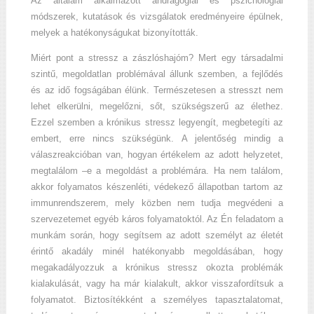
Az általam alkalmazott andragógiai és pszichológiai
módszerek, kutatások és vizsgálatok eredményeire épülnek,
melyek a hatékonyságukat bizonyították.
Miért pont a stressz a zászlóshajóm? Mert egy társadalmi
szintű, megoldatlan problémával állunk szemben, a fejlődés
és az idő fogságában élünk. Természetesen a stresszt nem
lehet elkerülni, megelőzni, sőt, szükségszerű az élethez.
Ezzel szemben a krónikus stressz legyengít, megbetegíti az
embert, erre nincs szükségünk. A jelentőség mindig a
válaszreakcióban van, hogyan értékelem az adott helyzetet,
megtalálom –e a megoldást a problémára. Ha nem találom,
akkor folyamatos készenléti, védekező állapotban tartom az
immunrendszerem, mely közben nem tudja megvédeni a
szervezetemet egyéb káros folyamatoktól. Az Én feladatom a
munkám során, hogy segítsem az adott személyt az életét
érintő akadály minél hatékonyabb megoldásában, hogy
megakadályozzuk a krónikus stressz okozta problémák
kialakulását, vagy ha már kialakult, akkor visszafordítsuk a
folyamatot. Biztosítékként a személyes tapasztalatomat,