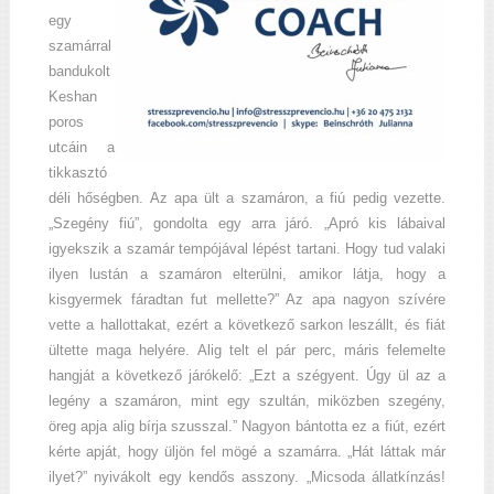
egy
szamárral
bandukolt
Keshan
poros
utcáin a
tikkasztó
déli hőségben. Az apa ült a szamáron, a fiú pedig vezette.
„Szegény fiú”, gondolta egy arra járó. „Apró kis lábaival
igyekszik a szamár tempójával lépést tartani. Hogy tud valaki
ilyen lustán a szamáron elterülni, amikor látja, hogy a
kisgyermek fáradtan fut mellette?” Az apa nagyon szívére
vette a hallottakat, ezért a következő sarkon leszállt, és fiát
ültette maga helyére. Alig telt el pár perc, máris felemelte
hangját a következő járókelő: „Ezt a szégyent. Úgy ül az a
legény a szamáron, mint egy szultán, miközben szegény,
öreg apja alig bírja szusszal.” Nagyon bántotta ez a fiút, ezért
kérte apját, hogy üljön fel mögé a szamárra. „Hát láttak már
ilyet?” nyivákolt egy kendős asszony. „Micsoda állatkínzás!