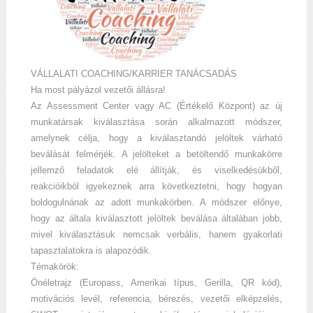
VÁLLALATI COACHING/KARRIER TANÁCSADÁS
Ha most pályázol vezetői állásra!
Az Assessment Center vagy AC (Értékelő Központ) az új
munkatársak kiválasztása során alkalmazott módszer,
amelynek célja, hogy a kiválasztandó jelöltek várható
beválását felmérjék. A jelölteket a betöltendő munkakörre
jellemző feladatok elé állítják, és viselkedésükből,
reakcióikból igyekeznek arra következtetni, hogy hogyan
boldogulnának az adott munkakörben. A módszer előnye,
hogy az általa kiválasztott jelöltek beválása általában jobb,
mivel kiválasztásuk nemcsak verbális, hanem gyakorlati
tapasztalatokra is alapozódik.
Témakörök:
Önéletrajz (Europass, Amerikai típus, Gerilla, QR kód),
motivációs levél, referencia, bérezés, vezetői elképzelés,