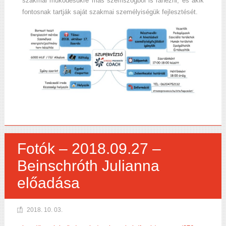
szakmai működésükre más szemszögből is ránézni, és akik
fontosnak tartják saját szakmai személyiségük fejlesztését.
Fotók – 2018.09.27 –
Beinschróth Julianna
előadása
2018. 10. 03.