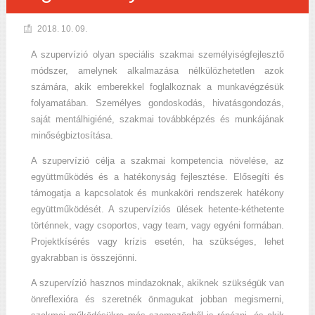
2018. 10. 09.
A szupervízió olyan speciális szakmai személyiségfejlesztő
módszer, amelynek alkalmazása nélkülözhetetlen azok
számára, akik emberekkel foglalkoznak a munkavégzésük
folyamatában. Személyes gondoskodás, hivatásgondozás,
saját mentálhigiéné, szakmai továbbképzés és munkájának
minőségbiztosítása.
A szupervízió célja a szakmai kompetencia növelése, az
együttműködés és a hatékonyság fejlesztése. Elősegíti és
támogatja a kapcsolatok és munkaköri rendszerek hatékony
együttműködését. A szupervíziós ülések hetente-kéthetente
történnek, vagy csoportos, vagy team, vagy egyéni formában.
Projektkísérés vagy krízis esetén, ha szükséges, lehet
gyakrabban is összejönni.
A szupervízió hasznos mindazoknak, akiknek szükségük van
önreflexióra és szeretnék önmagukat jobban megismerni,