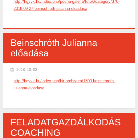
http://hgyvk.hu/index.php/pocha-galeria/fotok/category/376-
2018-09-27-beinschroth-julianna-eloadasa
Beinschróth Julianna
előadása
2018. 10. 03.
http://hgyvk.hu/index.php/hir-archivum/1300-beinschroth-
julianna-eloadasa
FELADATGAZDÁLKODÁS
COACHING