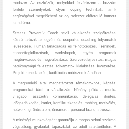
módszer. Az eszközök, melyekkel felvértezem a hozzám
forduló személyeket, olyan coping technikák, amik
segítségével megelőzhető az oly sokszor előforduló burnout
szindróma.
Stressz Preventív Coach nevű vállalkozás szolgáltatásai
közzé tartozik az egyéni és csoportos coaching folyamatok
levezetése. Humán tanácsadás és felnőttképzés. Tréningek,
csoportfoglalkozások, workshopok, egyéb programok
megtervezése és megvalósítása. Szervezetfejlesztés, magas
hatékonyságú fejlesztési folyamatok kialakítása, levezetése.
Projektmenedzselés, facilitációs módszerek átadása.
A megrendelő által meghatározott témakörökhöz, képzési
programokat társít a vállalkozás. Néhány példa a munka
világából: asszertív kommunikáció, delegálás, döntés,
időgazdálkodás, karrier, konfliktuskezelés, mobing, motiválás,
networking, önbizalom, önismeret, personal brand, stressz…
A minőségi munkavégzést garantálja a magas szintű szakmai
végzettség, gyakorlat, tapasztalat, az adott szakterületen. A