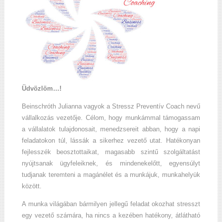
Üdvözlöm…!
Beinschróth Julianna vagyok a Stressz Preventív Coach nevű
vállalkozás vezetője. Célom, hogy munkámmal támogassam
a vállalatok tulajdonosait, menedzsereit abban, hogy a napi
feladatokon túl, lássák a sikerhez vezető utat. Hatékonyan
fejlesszék beosztottaikat, magasabb szintű szolgáltatást
nyújtsanak ügyfeleiknek, és mindenekelőtt, egyensúlyt
tudjanak teremteni a magánélet és a munkájuk, munkahelyük
között.
A munka világában bármilyen jellegű feladat okozhat stresszt
egy vezető számára, ha nincs a kezében hatékony, átlátható