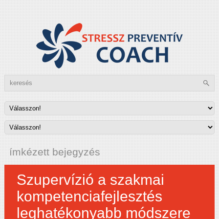
ímkézett bejegyzés
Szupervízió a szakmai
kompetenciafejlesztés
leghatékonyabb módszere