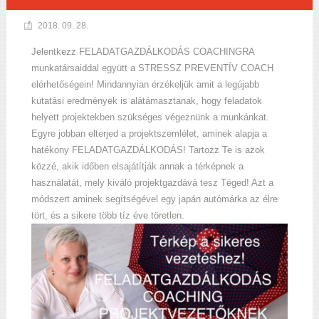
2018. 09. 28.
Jelentkezz FELADATGAZDÁLKODÁS COACHINGRA
munkatársaiddal együtt a STRESSZ PREVENTÍV COACH
elérhetőségein! Mindannyian érzékeljük amit a legújabb
kutatási eredmények is alátámasztanak, hogy feladatok
helyett projektekben szükséges végeznünk a munkánkat.
Egyre jobban elterjed a projektszemlélet, aminek alapja a
hatékony FELADATGAZDÁLKODÁS! Tartozz Te is azok
közzé, akik időben elsajátítják annak a térképnek a
használatát, mely kiváló projektgazdává tesz Téged! Azt a
módszert aminek segítségével egy japán autómárka az élre
tört, és a sikere több tíz éve töretlen.