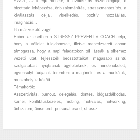
SWOT, az interjú menete, a kiválasztás pszichológiája, a
bizottság leképezése, önbizalomépítés, stresszmentesítés, a
kiválasztás céljai, viselkedés, pozitív hozzáállás,
imagináció…
Ha már vezető vagy!
Ebben az esetben a STRESSZ PREVENTÍV COACH célja,
hogy a vállalat tulajdonosait, illetve menedzsereit abban
támogassa, hogy a napi feladatokon túl lássák a sikerhez
vezető utat, fejlesszék beosztottaikat, magasabb szintű
szolgáltatást nyújtsanak ügyfeleiknek, és mindenekelőtt,
egyensúlyt tudjanak teremteni a magánélet és a munkájuk,
munkahelyük között.
Témakörök:
Asszertivitás, burnout, delegálás, döntés, időgazdálkodás,
karrier, konfliktuskezelés, mobing, motiválás, networking,
önbizalom, önismeret, personal brand, stressz…