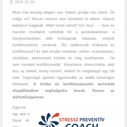
2018. 02. 28.
Most már tényleg elegem van. Valami gondja van velem. De
mégis mi? Hiszen semmit sem követtem el ellene. Valamit
beképzel magának. Miért mond nemet? Azt hiszi… – ilyen és
hasonló mondatok vetődnek fel a gondolatainkban, a
környezetünkben élők kritikájának hatására, melyek
konfliktusokhoz vezetnek. Hol találkozunk kritikával és
konfliktussal? Az élet minden területén, otthon, munkahelyen,
iskolában, autóvezetés közben és még sorolhatnám… Ha
nem kezeled konfliktusaidat, folyamatos stresszhatás alatt
lesz az életed, amely kimerít, lebénít és megbetegít egy idő
után. Segítségül ajánlom figyelmedbe az alábbi tanulságos
történetet.
A kritika és konfliktuskezelés technikák
elsajátításában segítségedre leszek. Keress az
elérhetőségeimen.
Egyszer
egy apa a
fiával és
egy