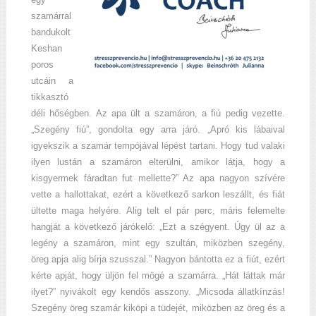
szamárral
bandukolt
Keshan
poros
utcáin a
tikkasztó
déli hőségben. Az apa ült a szamáron, a fiú pedig vezette.
„Szegény fiú”, gondolta egy arra járó. „Apró kis lábaival
igyekszik a szamár tempójával lépést tartani. Hogy tud valaki
ilyen lustán a szamáron elterülni, amikor látja, hogy a
kisgyermek fáradtan fut mellette?” Az apa nagyon szívére
vette a hallottakat, ezért a következő sarkon leszállt, és fiát
ültette maga helyére. Alig telt el pár perc, máris felemelte
hangját a következő járókelő: „Ezt a szégyent. Úgy ül az a
legény a szamáron, mint egy szultán, miközben szegény,
öreg apja alig bírja szusszal.” Nagyon bántotta ez a fiút, ezért
kérte apját, hogy üljön fel mögé a szamárra. „Hát láttak már
ilyet?” nyivákolt egy kendős asszony. „Micsoda állatkínzás!
Szegény öreg szamár kiköpi a tüdejét, miközben az öreg és a