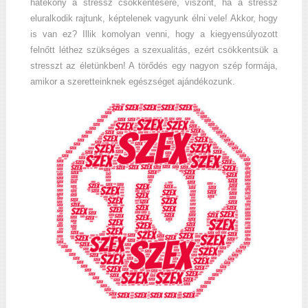
hatékony a stressz csökkentésére, viszont, ha a stressz
eluralkodik rajtunk, képtelenek vagyunk élni vele! Akkor, hogy
is van ez? Illik komolyan venni, hogy a kiegyensúlyozott
felnőtt léthez szükséges a szexualitás, ezért csökkentsük a
stresszt az életünkben! A törődés egy nagyon szép formája,
amikor a szeretteinknek egészséget ajándékozunk.