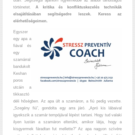
után. Segítségül ajánlom figyelmedbe az alábbi tanulságos
történetet.
A kritika és konfliktuskezelés technikák
elsajátításában segítségedre leszek. Keress az
elérhetőségeimen.
Egyszer
egy apa a
fiával és
egy
szamárral
bandukolt
Keshan
poros
utcáin a
tikkasztó
déli hőségben. Az apa ült a szamáron, a fiú pedig vezette.
„Szegény fiú”, gondolta egy arra járó. „Apró kis lábaival
igyekszik a szamár tempójával lépést tartani. Hogy tud valaki
ilyen lustán a szamáron elterülni, amikor látja, hogy a
kisgyermek fáradtan fut mellette?” Az apa nagyon szívére