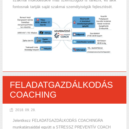
szakmai működésükre más szemszögből is ránézni, és akik
fontosnak tartják saját szakmai személyiségük fejlesztését.
FELADATGAZDÁLKODÁS
COACHING
2018. 09. 28.
Jelentkezz FELADATGAZDÁLKODÁS COACHINGRA
munkatársaiddal együtt a STRESSZ PREVENTÍV COACH