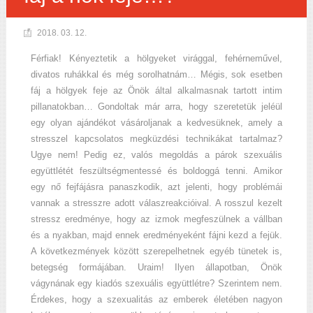
2018. 03. 12.
Férfiak! Kényeztetik a hölgyeket virággal, fehérneművel,
divatos ruhákkal és még sorolhatnám… Mégis, sok esetben
fáj a hölgyek feje az Önök által alkalmasnak tartott intim
pillanatokban… Gondoltak már arra, hogy szeretetük jeléül
egy olyan ajándékot vásároljanak a kedvesüknek, amely a
stresszel kapcsolatos megküzdési technikákat tartalmaz?
Ugye nem! Pedig ez, valós megoldás a párok szexuális
együttlétét feszültségmentessé és boldoggá tenni. Amikor
egy nő fejfájásra panaszkodik, azt jelenti, hogy problémái
vannak a stresszre adott válaszreakcióival. A rosszul kezelt
stressz eredménye, hogy az izmok megfeszülnek a vállban
és a nyakban, majd ennek eredményeként fájni kezd a fejük.
A következmények között szerepelhetnek egyéb tünetek is,
betegség formájában. Uraim! Ilyen állapotban, Önök
vágynának egy kiadós szexuális együttlétre? Szerintem nem.
Érdekes, hogy a szexualitás az emberek életében nagyon