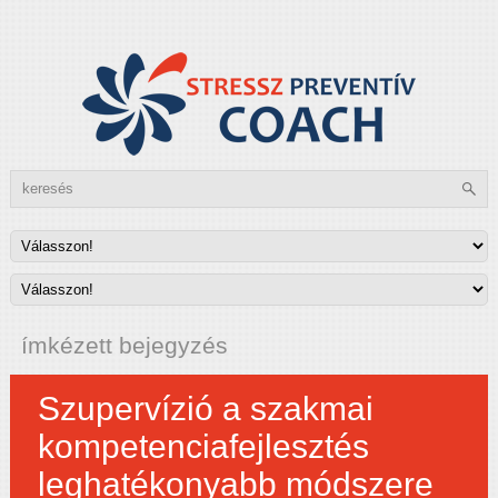
ímkézett bejegyzés
Szupervízió a szakmai
kompetenciafejlesztés
leghatékonyabb módszere