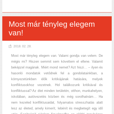
Most már tényleg elegem
van!
2018. 02. 28.
Most már tényleg elegem van. Valami gondja van velem. De
mégis mi? Hiszen semmit sem követtem el ellene. Valamit
beképzel magának. Miért mond nemet? Azt hiszi… – ilyen és
hasonló mondatok vetődnek fel a gondolatainkban, a
környezetünkben élők kritikájának hatására, melyek
konfliktusokhoz vezetnek. Hol találkozunk kritikával és
konfliktussal? Az élet minden területén, otthon, munkahelyen,
iskolában, autóvezetés közben és még sorolhatnám… Ha
nem kezeled konfliktusaidat, folyamatos stresszhatás alatt
lesz az életed, amely kimerít, lebénít és megbetegít egy idő