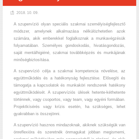
2018. 10. 09.
A szupervízió olyan speciális szakmai személyiségfejlesztő
módszer, amelynek alkalmazása nélkülözhetetlen azok
számára, akik emberekkel foglalkoznak a munkavégzésük
folyamatában. Személyes gondoskodás, hivatásgondozás,
saját mentálhigiéné, szakmai továbbképzés és munkájának
minőségbiztosítása.
A szupervízió célja a szakmai kompetencia növelése, az
együttműködés és a hatékonyság fejlesztése. Elősegíti és
támogatja a kapcsolatok és munkaköri rendszerek hatékony
együttműködését. A szupervíziós ülések hetente-kéthetente
történnek, vagy csoportos, vagy team, vagy egyéni formában.
Projektkísérés vagy krízis esetén, ha szükséges, lehet
gyakrabban is összejönni.
A szupervízió hasznos mindazoknak, akiknek szükségük van
önreflexióra és szeretnék önmagukat jobban megismerni,