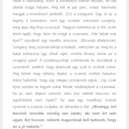
vette a hallottakat, ezért a következő sarkon leszállt, és fiát
ültette maga helyére. Alig telt el pár perc, máris felemelte
hangját a következő járókelő: „Ezt a szégyent. Úgy ül az a
legény a szamáron, mint egy szultán, miközben szegény,
öreg apja alig bírja szusszal.” Nagyon bántotta ez a fiút, ezért
kérte apját, hogy üljön fel mögé a szamárra. „Hát láttak már
ilyet?” nyivákolt egy kendős asszony. „Micsoda állatkínzás!
Szegény öreg szamár kiköpi a tüdejét, miközben az öreg és a
fiatal mihaszna úgy ülnek rajta, mintha dívány lenne az a
szegény pára!” A szidalmazottak szétnéztek és leszálltak a
szamárról, anélkül, hogy akárcsak egy szót is szóltak volna.
Alig tettek meg néhány lépést a szamár mellett haladva,
mikor hallották, hogy egy idegen szórakozik rajtuk: „Jaj, csak
ilyen ostoba ne legyek soha! Minek sétáltatjátok a szamarat,
ha az nem teljesít semmit, nem hoz nektek hasznot, és
egyikőtöket sem cipeli?” Az apa egy maréknyi szénát
nyomott a szamár szájába, és átkarolta a fiát.
„Mindegy, mit
teszünk -mondta- mindig van valaki, aki nem ért vele
egyet. Azt hiszem, nekünk magunknak kell tudnunk, hogy
mi a jó nekünk.”