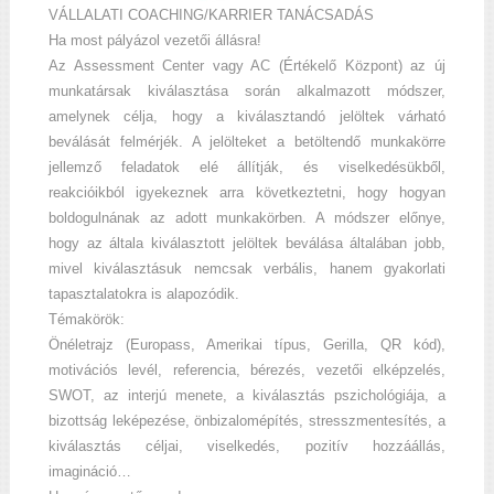
VÁLLALATI COACHING/KARRIER TANÁCSADÁS
Ha most pályázol vezetői állásra!
Az Assessment Center vagy AC (Értékelő Központ) az új
munkatársak kiválasztása során alkalmazott módszer,
amelynek célja, hogy a kiválasztandó jelöltek várható
beválását felmérjék. A jelölteket a betöltendő munkakörre
jellemző feladatok elé állítják, és viselkedésükből,
reakcióikból igyekeznek arra következtetni, hogy hogyan
boldogulnának az adott munkakörben. A módszer előnye,
hogy az általa kiválasztott jelöltek beválása általában jobb,
mivel kiválasztásuk nemcsak verbális, hanem gyakorlati
tapasztalatokra is alapozódik.
Témakörök:
Önéletrajz (Europass, Amerikai típus, Gerilla, QR kód),
motivációs levél, referencia, bérezés, vezetői elképzelés,
SWOT, az interjú menete, a kiválasztás pszichológiája, a
bizottság leképezése, önbizalomépítés, stresszmentesítés, a
kiválasztás céljai, viselkedés, pozitív hozzáállás,
imagináció…