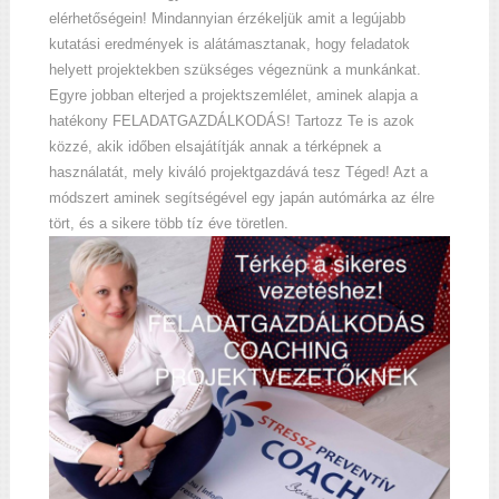
elérhetőségein! Mindannyian érzékeljük amit a legújabb
kutatási eredmények is alátámasztanak, hogy feladatok
helyett projektekben szükséges végeznünk a munkánkat.
Egyre jobban elterjed a projektszemlélet, aminek alapja a
hatékony FELADATGAZDÁLKODÁS! Tartozz Te is azok
közzé, akik időben elsajátítják annak a térképnek a
használatát, mely kiváló projektgazdává tesz Téged! Azt a
módszert aminek segítségével egy japán autómárka az élre
tört, és a sikere több tíz éve töretlen.