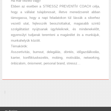
Ha már vezető vagy!
Ebben az esetben a STRESSZ PREVENTÍV COACH célja,
hogy a vállalat tulajdonosait, illetve menedzsereit abban
támogassa, hogy a napi feladatokon túl lássák a sikerhez
vezető utat, fejlesszék beosztottaikat, magasabb szintű
szolgáltatást nyújtsanak ügyfeleiknek, és mindenekelőtt,
egyensúlyt tudjanak teremteni a magánélet és a munkájuk,
munkahelyük között.
Témakörök:
Asszertivitás, burnout, delegálás, döntés, időgazdálkodás,
karrier, konfliktuskezelés, mobing, motiválás, networking,
önbizalom, önismeret, personal brand, stressz…