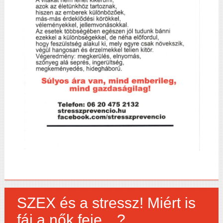
SZEX és a stressz! Miért is
fáj a nők feje…?