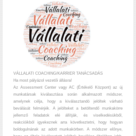
VÁLLALATI COACHING/KARRIER TANÁCSADÁS
Ha most pályázol vezetői állásra!
Az Assessment Center vagy AC (Értékelő Központ) az új
munkatársak kiválasztása során alkalmazott módszer,
amelynek célja, hogy a kiválasztandó jelöltek várható
beválását felmérjék. A jelölteket a betöltendő munkakörre
jellemző feladatok elé állítják, és viselkedésükből,
reakcióikból igyekeznek arra következtetni, hogy hogyan
boldogulnának az adott munkakörben. A módszer előnye,