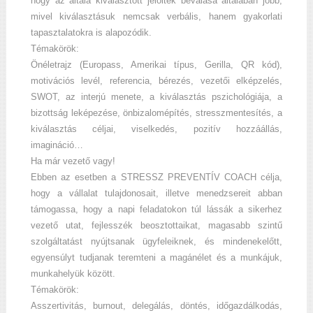
hogy az általa kiválasztott jelöltek beválása általában jobb,
mivel kiválasztásuk nemcsak verbális, hanem gyakorlati
tapasztalatokra is alapozódik.
Témakörök:
Önéletrajz (Europass, Amerikai típus, Gerilla, QR kód),
motivációs levél, referencia, bérezés, vezetői elképzelés,
SWOT, az interjú menete, a kiválasztás pszichológiája, a
bizottság leképezése, önbizalomépítés, stresszmentesítés, a
kiválasztás céljai, viselkedés, pozitív hozzáállás,
imagináció…
Ha már vezető vagy!
Ebben az esetben a STRESSZ PREVENTÍV COACH célja,
hogy a vállalat tulajdonosait, illetve menedzsereit abban
támogassa, hogy a napi feladatokon túl lássák a sikerhez
vezető utat, fejlesszék beosztottaikat, magasabb szintű
szolgáltatást nyújtsanak ügyfeleiknek, és mindenekelőtt,
egyensúlyt tudjanak teremteni a magánélet és a munkájuk,
munkahelyük között.
Témakörök:
Asszertivitás, burnout, delegálás, döntés, időgazdálkodás,