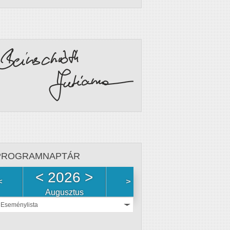
PROGRAMNAPTÁR
<
2026
>
<
>
Augusztus
Eseménylista
Nincs
esemény