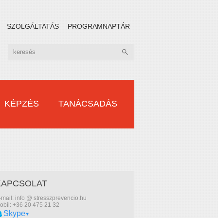
SZOLGÁLTATÁS
PROGRAMNAPTÁR
KÉPZÉS
TANÁCSADÁS
KAPCSOLAT
-mail: info @ stresszprevencio.hu
obil: +36 20 475 21 32
Skype
▾