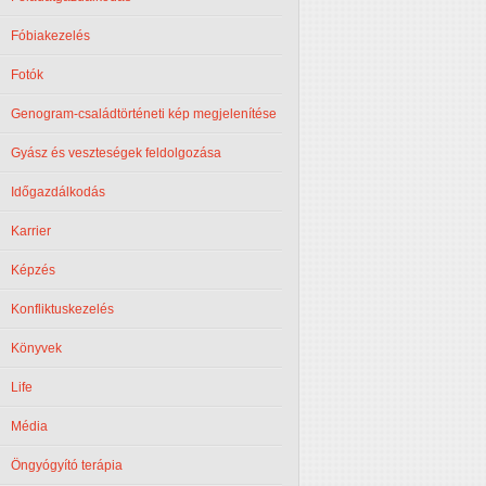
Fóbiakezelés
Fotók
Genogram-családtörténeti kép megjelenítése
Gyász és veszteségek feldolgozása
Időgazdálkodás
Karrier
Képzés
Konfliktuskezelés
Könyvek
Life
Média
Öngyógyító terápia