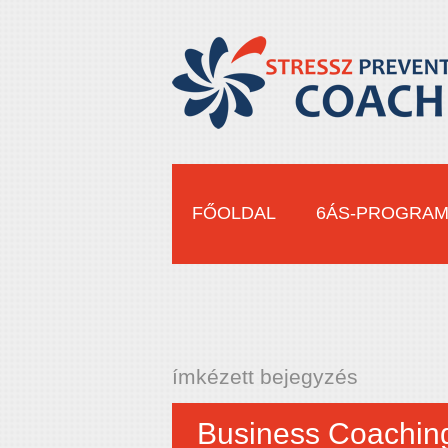
FŐOLDAL
6ÁS-PROGRA
ímkézett bejegyzés
Business Coachin