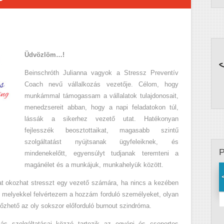
Üdvözlöm…!
Beinschróth Julianna vagyok a Stressz Preventív
Coach nevű vállalkozás vezetője. Célom, hogy
munkámmal támogassam a vállalatok tulajdonosait,
menedzsereit abban, hogy a napi feladatokon túl,
lássák a sikerhez vezető utat. Hatékonyan
fejlesszék beosztottaikat, magasabb szintű
szolgáltatást nyújtsanak ügyfeleiknek, és
mindenekelőtt, egyensúlyt tudjanak teremteni a
magánélet és a munkájuk, munkahelyük között.
dat okozhat stresszt egy vezető számára, ha nincs a kezében
, melyekkel felvértezem a hozzám forduló személyeket, olyan
őzhető az oly sokszor előforduló burnout szindróma.
ás szolgáltatásai közzé tartozik az egyéni és csoportos