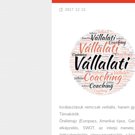
2017. 12. 22.
kiválasztásuk nemcsak verbális, hanem gyak
Témakörök:
Önéletrajz (Europass, Amerikai típus, Geri
elképzelés, SWOT, az interjú menete, 
önbizalomépítés, stresszmentesítés, a kivá