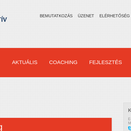
BEMUTATKOZÁS
ÜZENET
ELÉRHETŐSÉG
M
AKTUÁLIS
COACHING
FEJLESZTÉS
E
M
g