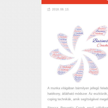
2018. 06. 13.
A munka világában bármilyen jellegű fela
hatékony, átlátható módszer. Az eszközök
coping technikák, amik segítségével megel
Stressz Preventív Coach nevű vállalkoz