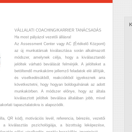
VÁLLALATI COACHING/KARRIER TANÁCSADÁS
Ha most pályázol vezetői állásra!
Az Assessment Center vagy AC (Értékelő Központ)
az új munkatársak kiválasztása során alkalmazott
módszer, amelynek célja, hogy a kiválasztandó
jelöltek várható beválását felmérjék. A jelölteket a
betöltendő munkakörre jellemző feladatok elé állítják,
és viselkedésükből, reakcióikból igyekeznek arra
következtetni, hogy hogyan boldogulnának az adott
munkakörben. A módszer előnye, hogy az általa
kiválasztott jelöltek beválása általában jobb, mivel
orlati tapasztalatokra is alapozódik.
lla, QR kód), motivációs levél, referencia, bérezés, vezetői
a kiválasztás pszichológiája, a bizottság leképezése,
lasztás céljai, viselkedés, pozitív hozzáállás, imagináció…