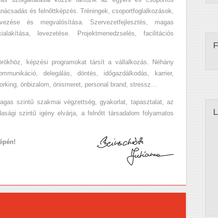
nácsadás és felnőttképzés. Tréningek, csoportfoglalkozások,
ezése és megvalósítása. Szervezetfejlesztés, magas
alakítása, levezetése. Projektmenedzselés, facilitációs
rökhöz, képzési programokat társít a vállalkozás. Néhány
mmunikáció, delegálás, döntés, időgazdálkodás, karrier,
working, önbizalom, önismeret, personal brand, stressz…
gas szintű szakmai végzettség, gyakorlat, tapasztalat, az
asági szintű igény elvárja, a felnőtt társadalom folyamatos
képén!