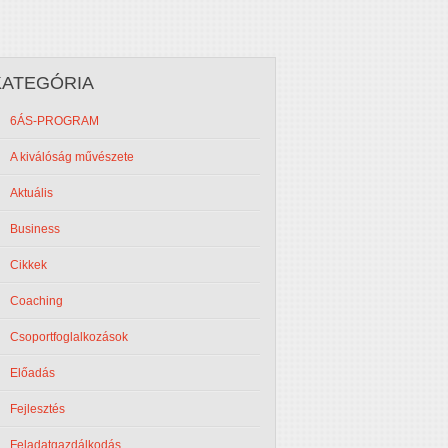
KATEGÓRIA
6ÁS-PROGRAM
A kiválóság művészete
Aktuális
Business
Cikkek
Coaching
Csoportfoglalkozások
Előadás
Fejlesztés
Feladatgazdálkodás