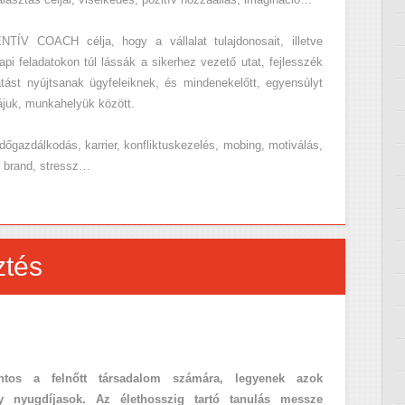
 COACH célja, hogy a vállalat tulajdonosait, illetve
i feladatokon túl lássák a sikerhez vezető utat, fejlesszék
atást nyújtsanak ügyfeleiknek, és mindenekelőtt, egyensúlyt
ájuk, munkahelyük között.
időgazdálkodás, karrier, konfliktuskezelés, mobing, motiválás,
l brand, stressz…
ztés
ontos a felnőtt társadalom számára, legyenek azok
agy nyugdíjasok. Az élethosszig tartó tanulás messze