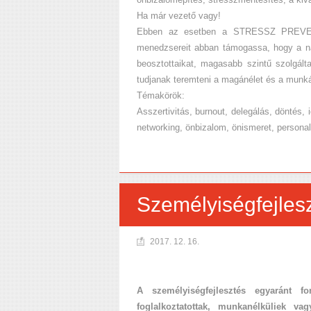
Ha már vezető vagy!
Ebben az esetben a STRESSZ PREVENTÍV
menedzsereit abban támogassa, hogy a nap
beosztottaikat, magasabb szintű szolgált
tudjanak teremteni a magánélet és a munk
Témakörök:
Asszertivitás, burnout, delegálás, döntés, 
networking, önbizalom, önismeret, persona
Személyiségfejles
2017. 12. 16.
A személyiségfejlesztés egyaránt f
foglalkoztatottak, munkanélküliek v