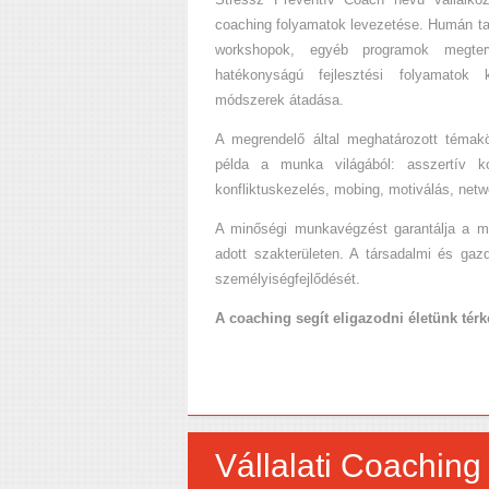
coaching folyamatok levezetése. Humán ta
workshopok, egyéb programok megterv
hatékonyságú fejlesztési folyamatok ki
módszerek átadása.
A megrendelő által meghatározott témakö
példa a munka világából: asszertív ko
konfliktuskezelés, mobing, motiválás, net
A minőségi munkavégzést garantálja a ma
adott szakterületen. A társadalmi és gazd
személyiségfejlődését.
A coaching segít eligazodni életünk tér
Vállalati Coaching