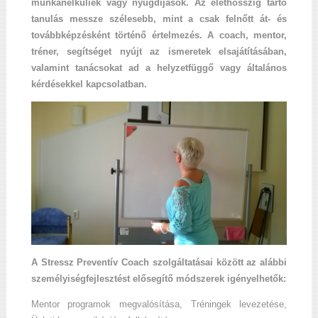
munkanélküliek vagy nyugdíjasok. Az élethosszig tartó
tanulás messze szélesebb, mint a csak felnőtt át- és
továbbképzésként történő értelmezés. A coach, mentor,
tréner, segítséget nyújt az ismeretek elsajátításában,
valamint tanácsokat ad a helyzetfüggő vagy általános
kérdésekkel kapcsolatban.
A Stressz Preventív Coach szolgáltatásai között az alábbi
személyiségfejlesztést elősegítő módszerek igényelhetők:
Mentor programok megvalósítása, Tréningek levezetése,